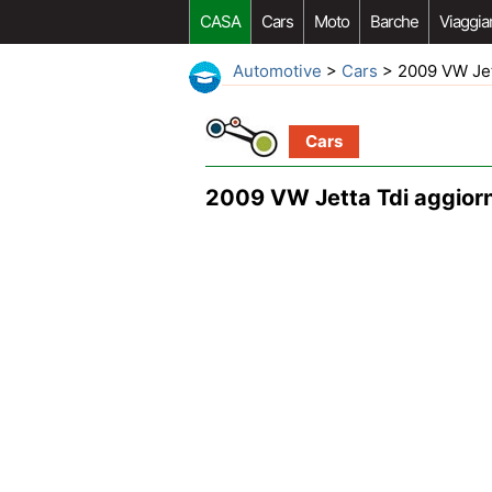
CASA
Cars
Moto
Barche
Viaggia
Automotive
>
Cars
> 2009 VW Jett
Cars
2009 VW Jetta Tdi aggiorn