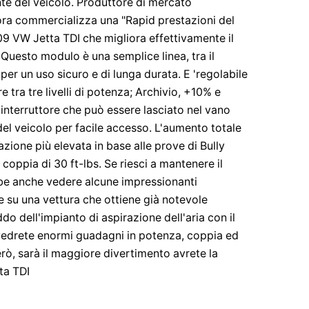
nte del veicolo. Produttore di mercato
ora commercializza una "Rapid prestazioni del
09 VW Jetta TDI che migliora effettivamente il
Questo modulo è una semplice linea, tra il
per un uso sicuro e di lunga durata. E 'regolabile
e tra tre livelli di potenza; Archivio, +10% e
nterruttore che può essere lasciato nel vano
 del veicolo per facile accesso. L'aumento totale
ione più elevata in base alle prove di Bully
oppia di 30 ft-lbs. Se riesci a mantenere il
bbe anche vedere alcune impressionanti
e su una vettura che ottiene già notevole
do dell'impianto di aspirazione dell'aria con il
vedrete enormi guadagni in potenza, coppia ed
rò, sarà il maggiore divertimento avrete la
ta TDI