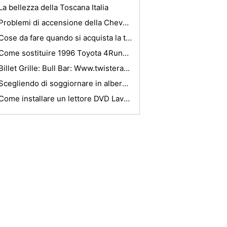
La bellezza della Toscana Italia
Problemi di accensione della Chevy Duramax
Cose da fare quando si acquista la tua assicurazione auto
Come sostituire 1996 Toyota 4Runner dischi freno
Billet Grille: Bull Bar: Www.twisterautoparts.com
Scegliendo di soggiornare in alberghi di business in India
Come installare un lettore DVD Lavagna Into Ford Explorer