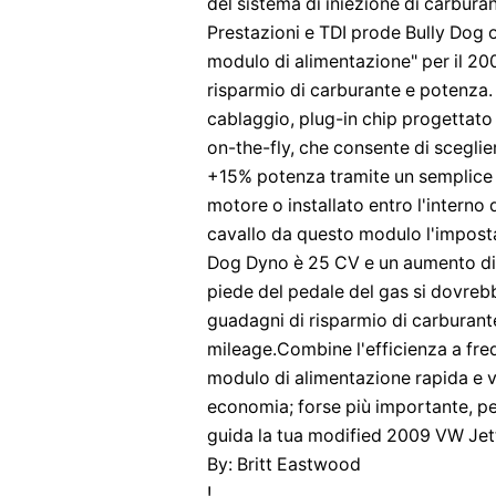
del sistema di iniezione di carbura
Prestazioni e TDI prode Bully Dog 
modulo di alimentazione" per il 20
risparmio di carburante e potenza. 
cablaggio, plug-in chip progettato 
on-the-fly, che consente di sceglier
+15% potenza tramite un semplice i
motore o installato entro l'interno
cavallo da questo modulo l'impostaz
Dog Dyno è 25 CV e un aumento di c
piede del pedale del gas si dovre
guadagni di risparmio di carburant
mileage.Combine l'efficienza a fred
modulo di alimentazione rapida e 
economia; forse più importante, pe
guida la tua modified 2009 VW Jet
By: Britt Eastwood
!