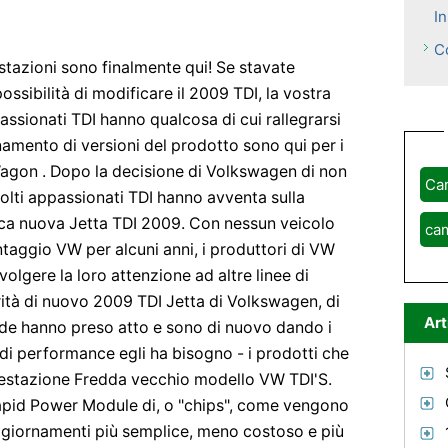
I
C
tazioni sono finalmente qui! Se stavate
sibilità di modificare il 2009 TDI, la vostra
ssionati TDI hanno qualcosa di cui rallegrarsi
amento di versioni del prodotto sono qui per i
gon . Dopo la decisione di Volkswagen di non
Ca
lti appassionati TDI hanno avventa sulla
rica nuova Jetta TDI 2009. Con nessun veicolo
ca
taggio VW per alcuni anni, i produttori di VW
lgere la loro attenzione ad altre linee di
rità di nuovo 2009 TDI Jetta di Volkswagen, di
Art
de hanno preso atto e sono di nuovo dando i
ti di performance egli ha bisogno - i prodotti che
restazione Fredda vecchio modello VW TDI'S.
 Rapid Power Module di, o "chips", come vengono
ggiornamenti più semplice, meno costoso e più