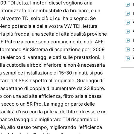
009 TDI Jetta. I motori diesel vogliono aria
 atomizzato di combustibile da bruciare, e un
l vostro TDI solo ciò di cui ha bisogno. Se
pieno potenziale della vostra VW TDI, lettura
ia più fredda, una scelta di alta qualità proviene
AFE Potenza come sono comunemente noti. AFE
formance Air Sistema di aspirazione per i 2009
 elenco di vantaggi e dati sulle prestazioni. Il
la custodia airbox inferiore, e non è necessaria
a semplice installazione di 15-30 minuti, si può
tare del 56% rispetto all'originale. Guadagni di
aspettano di coppia di aumentare da 23 libbre.
 con una ad alta efficienza, filtro aria a bassa
 S secco o un 5R Pro. La maggior parte delle
acilità d'uso con la pulizia del filtro di essere un
ance lavaggio e migliorare TDI risparmio di
più, allo stesso tempo, migliorando l'efficienza