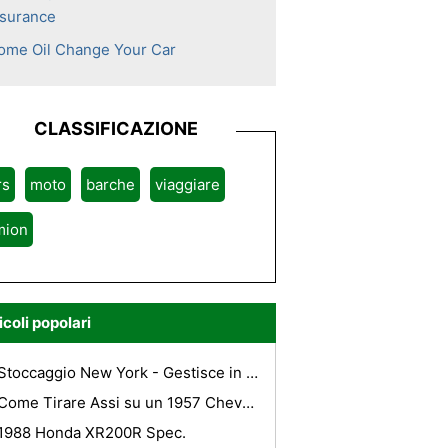
nsurance
ome Oil Change Your Car
CLASSIFICAZIONE
rs
moto
barche
viaggiare
mion
icoli popolari
Stoccaggio New York - Gestisce in modo sicuro i vostri effetti con valori
Come Tirare Assi su un 1957 Chevy Bel Air
1988 Honda XR200R Spec.