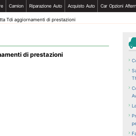
re
Camion
Riparazione Auto
Acquisto Auto
Car Opzioni After
a Tdi aggiornamenti di prestazioni
amenti di prestazioni
C
S
T
C
A
La
Pr
p
F