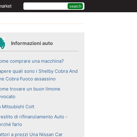
market
Informazioni auto
ome comprare una macchina?
apere quali sono i Shelby Cobra And
he Cobra Fuoco assassino
ome trovare un buon limone
vvocato
 Mitsubishi Colt
estito di rifinanziamento Auto -
erché farlo
attori a prezzi Una Nissan Car