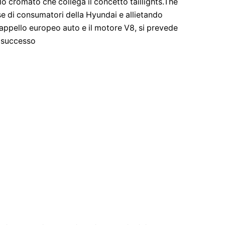
lo cromato che collega il concetto taillights.The
se di consumatori della Hyundai e allietando
 appello europeo auto e il motore V8, si prevede
o successo