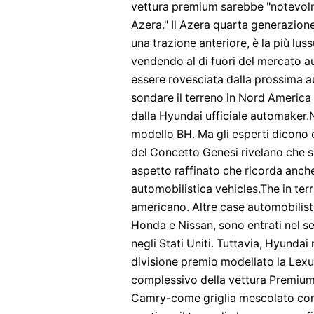
vettura premium sarebbe "notevolme
Azera." Il Azera quarta generazion
una trazione anteriore, è la più lus
vendendo al di fuori del mercato a
essere rovesciata dalla prossima au
sondare il terreno in Nord America p
dalla Hyundai ufficiale automaker.
modello BH. Ma gli esperti dicono 
del Concetto Genesi rivelano che s
aspetto raffinato che ricorda anc
automobilistica vehicles.The in terr
americano. Altre case automobilist
Honda e Nissan, sono entrati nel s
negli Stati Uniti. Tuttavia, Hyunda
divisione premio modellato la Lexus
complessivo della vettura Premium 
Camry-come griglia mescolato con r