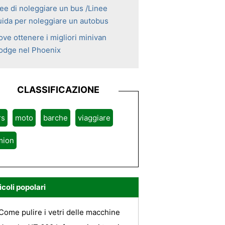
dee di noleggiare un bus /Linee
uida per noleggiare un autobus
ove ottenere i migliori minivan
odge nel Phoenix
CLASSIFICAZIONE
rs
moto
barche
viaggiare
mion
icoli popolari
Come pulire i vetri delle macchine