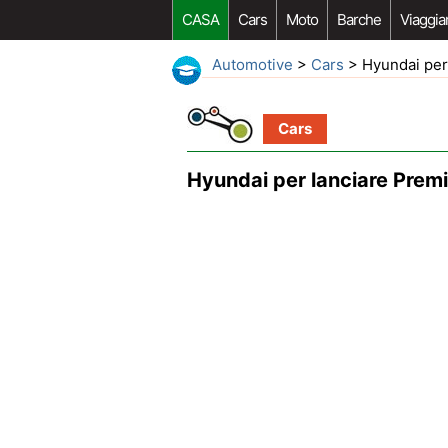
CASA
Cars
Moto
Barche
Viaggia
Automotive
>
Cars
> Hyundai per
Cars
Hyundai per lanciare Prem