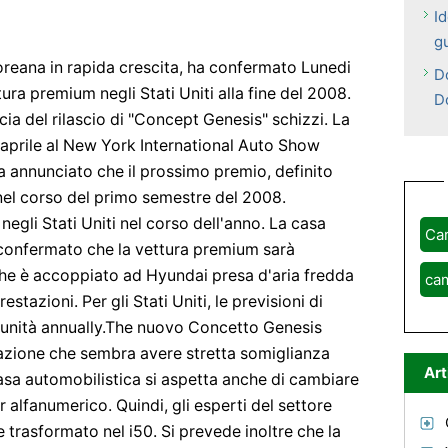
I
g
oreana in rapida crescita, ha confermato Lunedi
D
tura premium negli Stati Uniti alla fine del 2008.
D
cia del rilascio di "Concept Genesis" schizzi. La
5 aprile al New York International Auto Show
a annunciato che il prossimo premio, definito
 nel corso del primo semestre del 2008.
egli Stati Uniti nel corso dell'anno. La casa
Ca
confermato che la vettura premium sarà
che è accoppiato ad Hyundai presa d'aria fredda
ca
stazioni. Per gli Stati Uniti, le previsioni di
 unità annually.The nuovo Concetto Genesis
trazione che sembra avere stretta somiglianza
Art
casa automobilistica si aspetta anche di cambiare
alfanumerico. Quindi, gli esperti del settore
 trasformato nel i50. Si prevede inoltre che la