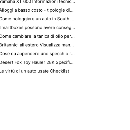
Yamaha XT 600 Informazioni tecniche
Alloggi a basso costo - tipologie diverse per soddisfare le tue esigenze
Come noleggiare un auto in South Carolina
smartboxes possono avere conseguenze negative per tutti i conducenti assicurati
Come cambiare la tanica di olio per un 2003 Vulcan 1600 Classic
Britannici all'estero Visualizza mancanza di gusto per il cibo degli Esteri
Cose da appendere uno specchio retrovisore
Desert Fox Toy Hauler 28K Specifiche
Le virtù di un auto usate Checklist