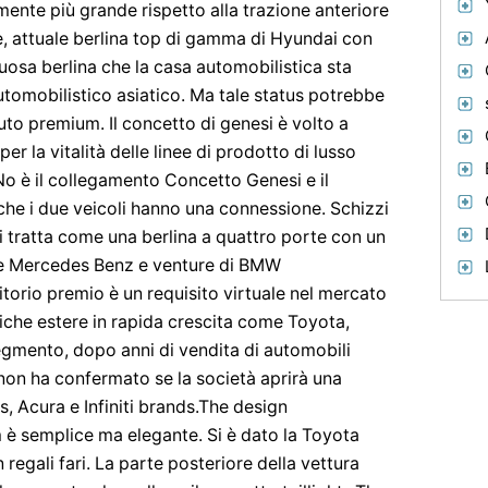
nte più grande rispetto alla trazione anteriore
e, attuale berlina top di gamma di Hyundai con
suosa berlina che la casa automobilistica sta
utomobilistico asiatico. Ma tale status potrebbe
to premium. Il concetto di genesi è volto a
er la vitalità delle linee di prodotto di lusso
No è il collegamento Concetto Genesi e il
che i due veicoli hanno una connessione. Schizzi
i tratta come una berlina a quattro porte con un
he Mercedes Benz e venture di BMW
itorio premio è un requisito virtuale nel mercato
iche estere in rapida crescita come Toyota,
egmento, dopo anni di vendita di automobili
i non ha confermato se la società aprirà una
, Acura e Infiniti brands.The design
è semplice ma elegante. Si è dato la Toyota
egali fari. La parte posteriore della vettura