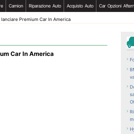
re
Camion
Riparazione Auto
Acquisto Auto
Car Opzioni After
 lanciare Premium Car In America
ium Car In America
F
B
va
D
s
Of
Ri
m
H