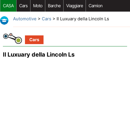
CASA
Cars
Moto
Barche
Viaggiare
Camion
Riparazione Auto
Acquisto Auto
Car Opzioni Aftermarket
Automotive
>
Cars
> Il Luxuary della Lincoln Ls
Cars
Il Luxuary della Lincoln Ls