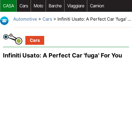
CASA
Cars
Moto
Barche
Viaggiare
Camion
Riparazione Auto
Acquisto Auto
Car Opzioni Aftermarket
Automotive
>
Cars
> Infiniti Usato: A Perfect Car 'fuga' For You
Cars
Infiniti Usato: A Perfect Car 'fuga' For You