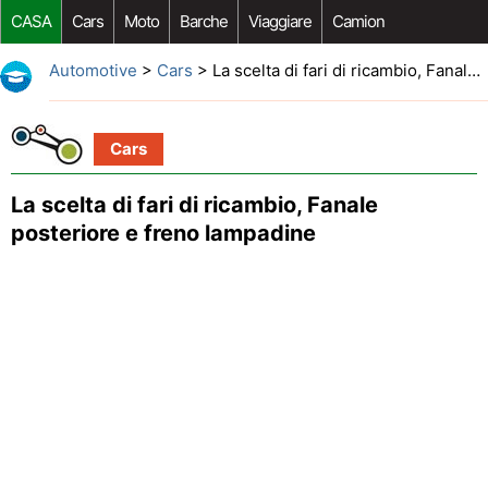
CASA
Cars
Moto
Barche
Viaggiare
Camion
Riparazione Auto
Acquisto Auto
Car Opzioni Aftermarket
Automotive
>
Cars
> La scelta di fari di ricambio, Fanale posteriore e freno lampadine
Cars
La scelta di fari di ricambio, Fanale
posteriore e freno lampadine