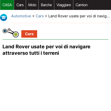
CASA
Cars
Moto
Barche
Viaggiare
Camion
Riparazione Auto
Acquisto Auto
Car Opzioni Aftermarket
Automotive
>
Cars
> Land Rover usate per voi di navigare attraverso tutti i terreni
Cars
Land Rover usate per voi di navigare
attraverso tutti i terreni