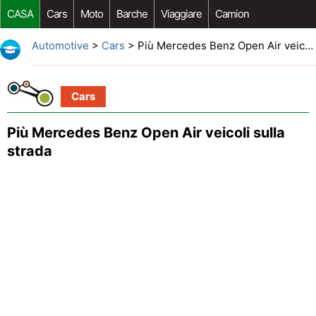
CASA
Cars
Moto
Barche
Viaggiare
Camion
Riparazione Auto
Acquisto Auto
Car Opzioni Aftermarket
Automotive
>
Cars
> Più Mercedes Benz Open Air veicoli sulla strada
Cars
Più Mercedes Benz Open Air veicoli sulla
strada