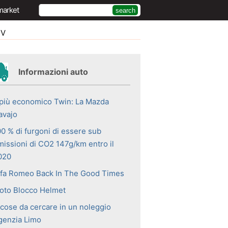
market
UV
Informazioni auto
l più economico Twin: La Mazda
avajo
00 % di furgoni di essere sub
missioni di CO2 147g/km entro il
020
lfa Romeo Back In The Good Times
oto Blocco Helmet
 cose da cercare in un noleggio
genzia Limo