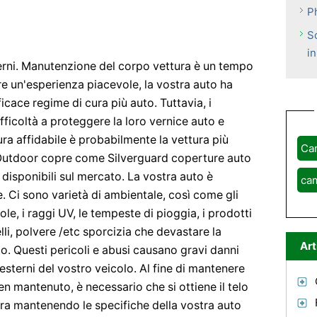
P
S
in
erni. Manutenzione del corpo vettura è un tempo
re un'esperienza piacevole, la vostra auto ha
icace regime di cura più auto. Tuttavia, i
fficoltà a proteggere la loro vernice auto e
ura affidabile è probabilmente la vettura più
Ca
n.Outdoor copre come Silverguard coperture auto
 disponibili sul mercato. La vostra auto è
ca
. Ci sono varietà di ambientale, così come gli
ole, i raggi UV, le tempeste di pioggia, i prodotti
lli, polvere /etc sporcizia che devastare la
Art
uto. Questi pericoli e abusi causano gravi danni
esterni del vostro veicolo. Al fine di mantenere
en mantenuto, è necessario che si ottiene il telo
ura mantenendo le specifiche della vostra auto