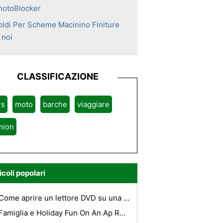
hotoBlocker
oldi Per Scheme Macinino Finiture
 noi
CLASSIFICAZIONE
rs
moto
barche
viaggiare
mion
icoli popolari
Come aprire un lettore DVD su una Jeep Commander
Famiglia e Holiday Fun On An Ap Road Trip