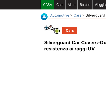
CASA
Cars
Moto
Barche
Viaggia
Automotive
>
Cars
> Silverguard 
Cars
Silverguard Car Covers-Ou
resistenza ai raggi UV