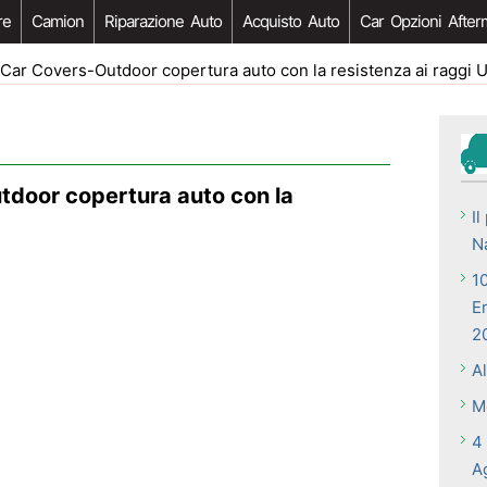
re
Camion
Riparazione Auto
Acquisto Auto
Car Opzioni After
Car Covers-Outdoor copertura auto con la resistenza ai raggi 
tdoor copertura auto con la
I
N
1
E
2
A
M
4
A