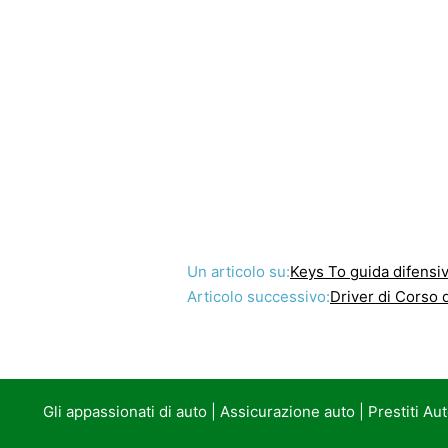
Un articolo su:
Keys To guida difensi
Articolo successivo:
Driver di Corso 
Gli appassionati di auto
|
Assicurazione auto
|
Prestiti Au