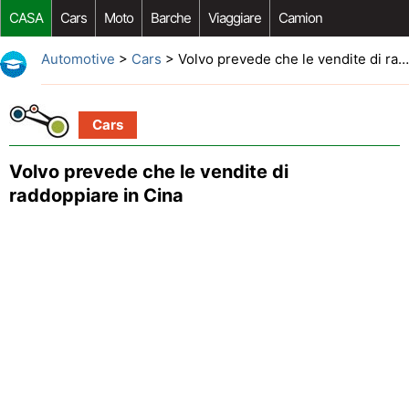
CASA
Cars
Moto
Barche
Viaggiare
Camion
Riparazione Auto
Acquisto Auto
Car Opzioni Aftermarket
Automotive
>
Cars
> Volvo prevede che le vendite di raddoppiare in Cina
Cars
Volvo prevede che le vendite di
raddoppiare in Cina