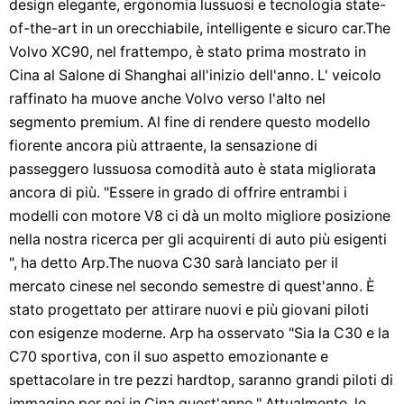
design elegante, ergonomia lussuosi e tecnologia state-
of-the-art in un orecchiabile, intelligente e sicuro car.The
Volvo XC90, nel frattempo, è stato prima mostrato in
Cina al Salone di Shanghai all'inizio dell'anno. L' veicolo
raffinato ha muove anche Volvo verso l'alto nel
segmento premium. Al fine di rendere questo modello
fiorente ancora più attraente, la sensazione di
passeggero lussuosa comodità auto è stata migliorata
ancora di più. "Essere in grado di offrire entrambi i
modelli con motore V8 ci dà un molto migliore posizione
nella nostra ricerca per gli acquirenti di auto più esigenti
", ha detto Arp.The nuova C30 sarà lanciato per il
mercato cinese nel secondo semestre di quest'anno. È
stato progettato per attirare nuovi e più giovani piloti
con esigenze moderne. Arp ha osservato "Sia la C30 e la
C70 sportiva, con il suo aspetto emozionante e
spettacolare in tre pezzi hardtop, saranno grandi piloti di
immagine per noi in Cina quest'anno." Attualmente, le