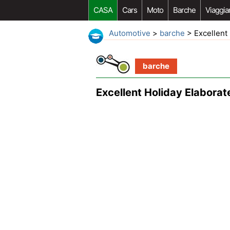
CASA
Cars
Moto
Barche
Viaggia
Automotive
>
barche
> Excellent 
barche
Excellent Holiday Elaborate