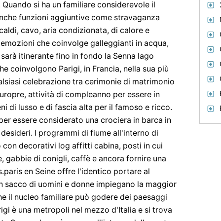
 . Quando si ha un familiare considerevole il
anche funzioni aggiuntive come stravaganza
caldi, cavo, aria condizionata, di calore e
emozioni che coinvolge galleggianti in acqua,
 sarà itinerante fino in fondo la Senna lago
he coinvolgono Parigi, in Francia, nella sua più
alsiasi celebrazione tra cerimonie di matrimonio
 europre, attività di compleanno per essere in
 di lusso e di fascia alta per il famoso e ricco.
 per essere considerato una crociera in barca in
 desideri. I programmi di fiume all'interno di
on decorativi log affitti cabina, posti in cui
, gabbie di conigli, caffè e ancora fornire una
.paris en Seine offre l'identico portare al
un sacco di uomini e donne impiegano la maggior
he il nucleo familiare può godere dei paesaggi
igi è una metropoli nel mezzo d'Italia e si trova