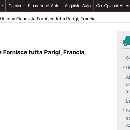
re
Camion
Riparazione Auto
Acquisto Auto
Car Opzioni After
Holiday Elaborate Fornisce tutta Parigi, Francia
 Fornisce tutta Parigi, Francia
C
Gu
Af
c
Y
La
S
e
A