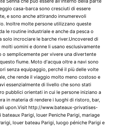
ente Senna che può essere all'interno della parte
oleggio casa-barca sono cresciuti di essere
nte, e sono anche attirando innumerevoli
do. Inoltre molte persone utilizzano queste
a le routine industriale e anche da pesca o
solo incrociare le barche river.Uncovered di
e molti uomini e donne li usano esclusivamente
oro o semplicemente per vivere una divertente
a questo fiume. Moto d'acqua oltre a navi sono
ri senza equipaggio, perché il più delle volte
ale, che rende il viaggio molto meno costoso e
i essenzialmente di livello che sono stati
ro pubblici orientati in cui le persone iniziano a
a in materia di rendere i luoghi di ristoro, bar,
ciali upon.Visit http://www.bateaux-privatises-
i bateaux Parigi, louer Peniche Parigi, mariage
arigi, louer bateau Parigi, luogo péniche Parigi e