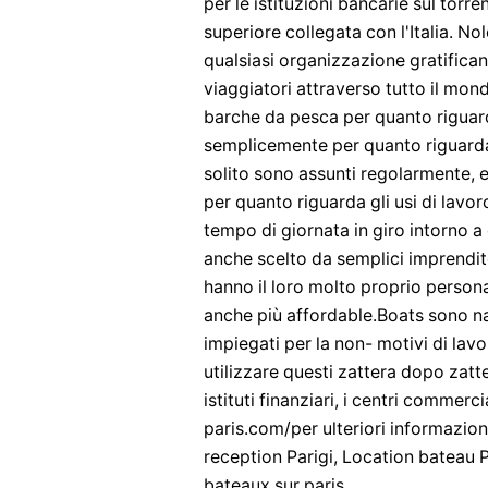
per le istituzioni bancarie sul torr
superiore collegata con l'Italia. N
qualsiasi organizzazione gratifica
viaggiatori attraverso tutto il mon
barche da pesca per quanto riguard
semplicemente per quanto riguarda 
solito sono assunti regolarmente, 
per quanto riguarda gli usi di lav
tempo di giornata in giro intorno 
anche scelto da semplici imprendito
hanno il loro molto proprio person
anche più affordable.Boats sono nav
impiegati per la non- motivi di lavo
utilizzare questi zattera dopo zatter
istituti finanziari, i centri commer
paris.com/per ulteriori informazion
reception Parigi, Location bateau P
bateaux sur paris.