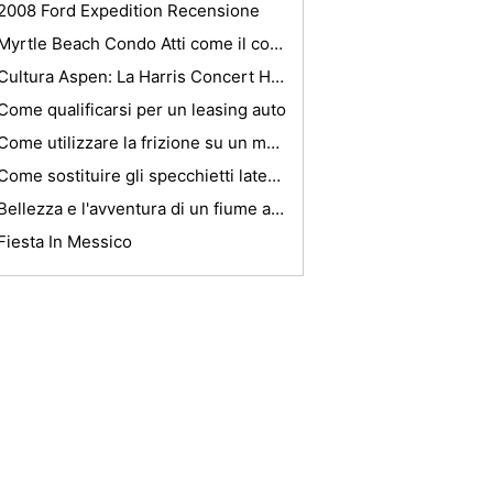
2008 Ford Expedition Recensione
Myrtle Beach Condo Atti come il costo effettivo di vacanza
Cultura Aspen: La Harris Concert Hall
Come qualificarsi per un leasing auto
Come utilizzare la frizione su un motociclo
Come sostituire gli specchietti laterali su un 2001 Land Rover Discovery 2
Bellezza e l'avventura di un fiume amazzonico Cruise!
Fiesta In Messico