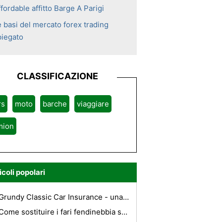
fordable affitto Barge A Parigi
e basi del mercato forex trading
piegato
CLASSIFICAZIONE
rs
moto
barche
viaggiare
mion
icoli popolari
Grundy Classic Car Insurance - una revisione della loro funzionalità e limitazioni
Come sostituire i fari fendinebbia su un 2003 Jeep Liberty