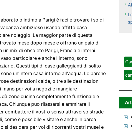
Af
L
borato o intimo a Parigi è facile trovare i soldi
s
te vacanza ambizioso usando affitto casa
piare noleggio. La maggior parte di questa
trovato mese dopo mese e offrono un paio di
 un mix di obsoleto Parigi, Francia e interni
vaso particolare e anche l'interno, sono
Ca
iario. Questi tipi di case galleggianti di solito
 sono un'intera casa intorno all'acqua. Le barche
ca
rose destinazioni calde, oltre alle destinazioni
di mano per voi a negozi e mangiare
s dà zone cucina completamente funzionale e
Art
ca. Chiunque può rilassarsi e ammirare il
ver combattere il vostro senso attraverso strade
, come è possibile visitare e anche in barca
 si desidera per voi di ricorrenti vostri musei e