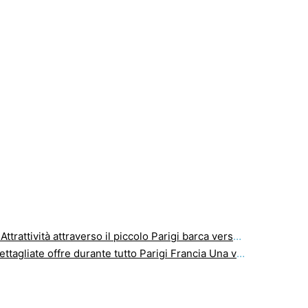
vità attraverso il piccolo Parigi barca verso il Greatest Palazzi
ate offre durante tutto Parigi Francia Una vacanza Avere A Change