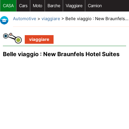
CASA
Cars
Moto
Barche
Viaggiare
Camion
Riparazione Auto
Acquisto Auto
Car Opzioni Aftermarket
Automotive
>
viaggiare
> Belle viaggio : New Braunfels Hotel Suites
viaggiare
Belle viaggio : New Braunfels Hotel Suites