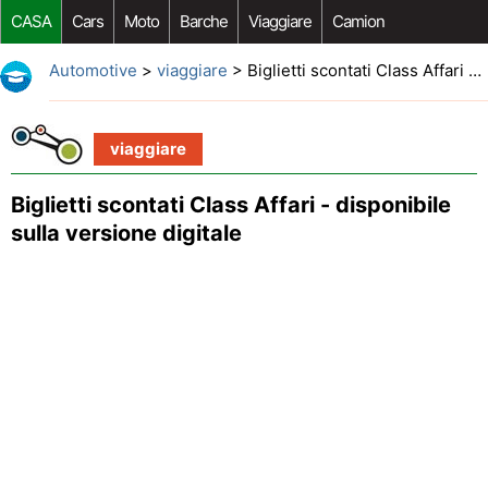
CASA
Cars
Moto
Barche
Viaggiare
Camion
Riparazione Auto
Acquisto Auto
Car Opzioni Aftermarket
Automotive
>
viaggiare
> Biglietti scontati Class Affari - disponibile sulla versione digitale
viaggiare
Biglietti scontati Class Affari - disponibile
sulla versione digitale