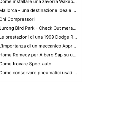
Come installare una zavorra Wakeboard
Mallorca - una destinazione ideale per le famiglie
Chi Compressori
Jurong Bird Park - Check Out meravigliose specie di uccelli
Le prestazioni di una 1999 Dodge Ram V -10
L'importanza di un meccanico Apprendistato Auto
Home Remedy per Albero Sap su una chiara veicolo Coated
Come trovare Spec. auto
Come conservare pneumatici usati all'aperto