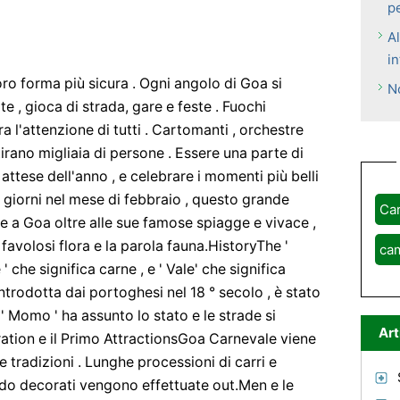
p
Al
in
oro forma più sicura . Ogni angolo di Goa si
N
 , gioca di strada, gare e feste . Fuochi
ura l'attenzione di tutti . Cartomanti , orchestre
irano migliaia di persone . Essere una parte di
attese dell'anno , e celebrare i momenti più belli
e giorni nel mese di febbraio , questo grande
Ca
e a Goa oltre alle sue famose spiagge e vivace ,
e favolosi flora e la parola fauna.HistoryThe '
ca
' che significa carne , e ' Vale' che significa
trodotta dai portoghesi nel 18 ° secolo , è stato
' Momo ' ha assunto lo stato e le strade si
Art
ation e il Primo AttractionsGoa Carnevale viene
e tradizioni . Lunghe processioni di carri e
do decorati vengono effettuate out.Men e le