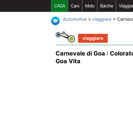
CASA
Cars
Moto
Barche
Viaggia
Automotive
>
viaggiare
> Carneval
viaggiare
Carnevale di Goa : Colorat
Goa Vita