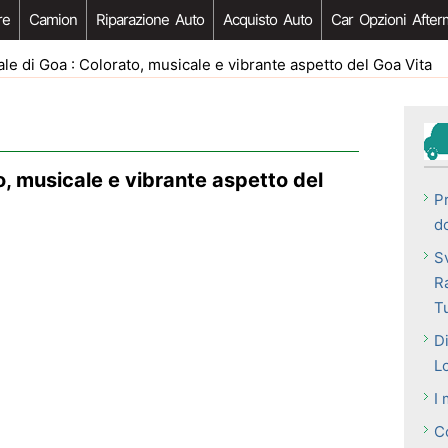
re
Camion
Riparazione Auto
Acquisto Auto
Car Opzioni After
e di Goa : Colorato, musicale e vibrante aspetto del Goa Vita
o, musicale e vibrante aspetto del
P
do
S
R
Tu
Di
L
I 
C