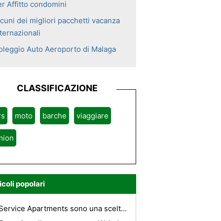
er Affitto condomini
cuni dei migliori pacchetti vacanza
ternazionali
oleggio Auto Aeroporto di Malaga
CLASSIFICAZIONE
rs
moto
barche
viaggiare
mion
icoli popolari
Service Apartments sono una scelta popolare a Londra