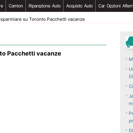
re
Camion
Riparazione Auto
Acquisto Auto
Car Opzioni After
sparmiare su Toronto Pacchetti vacanze
to Pacchetti vacanze
M
U
D
C
J
m
P
p
D