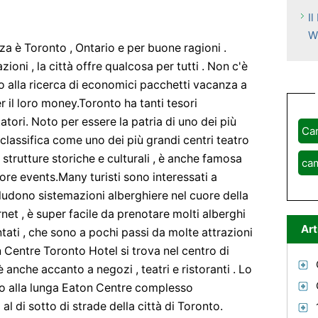
I
W
a è Toronto , Ontario e per buone ragioni .
ioni , la città offre qualcosa per tutti . Non c'è
no alla ricerca di economici pacchetti vacanza a
 il loro money.Toronto ha tanti tesori
tatori. Noto per essere la patria di uno dei più
Ca
 classifica come uno dei più grandi centri teatro
strutture storiche e culturali , è anche famosa
ca
ore events.Many turisti sono interessati a
udono sistemazioni alberghiere nel cuore della
ernet , è super facile da prenotare molti alberghi
Art
ati , che sono a pochi passi da molte attrazioni
 Centre Toronto Hotel si trova nel centro di
 è anche accanto a negozi , teatri e ristoranti . Lo
 alla lunga Eaton Centre complesso
al di sotto di strade della città di Toronto.