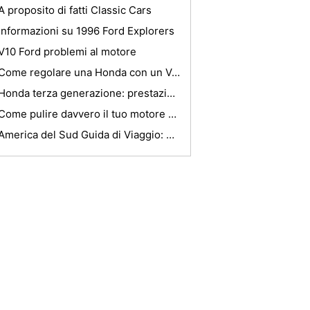
A proposito di fatti Classic Cars
Informazioni su 1996 Ford Explorers
V10 Ford problemi al motore
Come regolare una Honda con un V-AFC
Honda terza generazione: prestazioni e praticità combinato
Come pulire davvero il tuo motore o vano motore
America del Sud Guida di Viaggio: Top Five sudamericani eventi sportivi