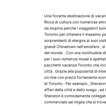
Una fiorente destinazione di vacanz
Ricca di cultura con numerose attraz
da stupirsi perché i viaggiatori so
Toronto per ottenere il massimo per
sorprendenti di elargire ai suoi visi
grandi Chinatown nell'emisfero , si
del mondo . Con una moltitudine di 
per i suoi numerosi musei e spettat
pacchetti vacanza Toronto che incl
città . Grazie alla popolarità di Int
on-line con prezzi fortemente scont
di Toronto . Per esempio , Sheraton
affari della città e dello svago , ed
Sheraton è comodamente collegato
commerciale sei miglia che si trova 