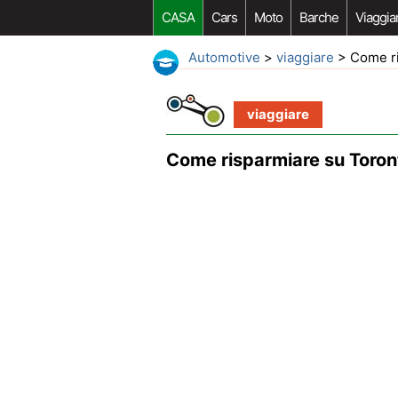
CASA
Cars
Moto
Barche
Viaggia
Automotive
>
viaggiare
> Come ri
viaggiare
Come risparmiare su Toron