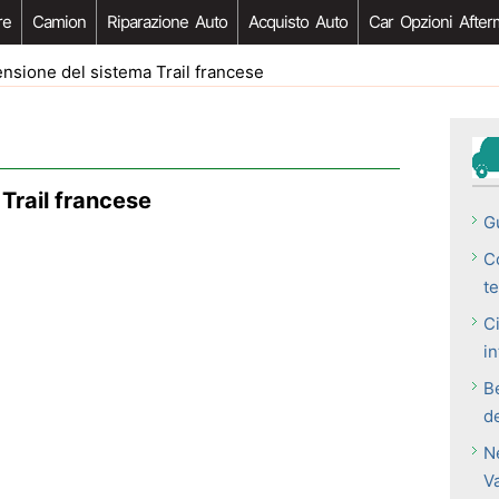
re
Camion
Riparazione Auto
Acquisto Auto
Car Opzioni After
sione del sistema Trail francese
Trail francese
Gu
C
t
C
in
B
d
N
V