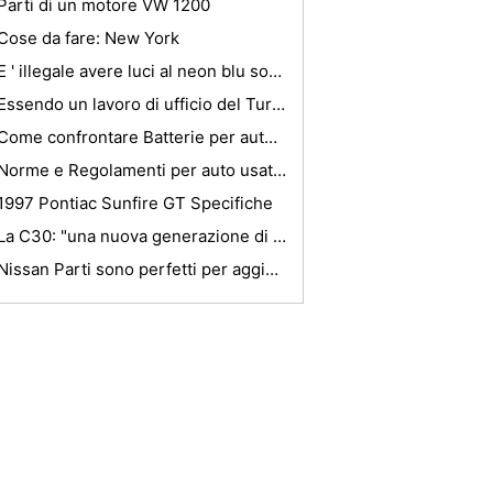
Parti di un motore VW 1200
Cose da fare: New York
E ' illegale avere luci al neon blu sotto la vostra auto durante la guida ?
Essendo un lavoro di ufficio del Turismo Ricette di
Come confrontare Batterie per autovetture
Norme e Regolamenti per auto usate Vendite
1997 Pontiac Sunfire GT Specifiche
La C30: "una nuova generazione di Volvo"
Nissan Parti sono perfetti per aggiornamenti che per la sostituzione