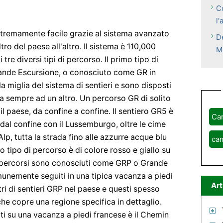
C
l'
stremamente facile grazie al sistema avanzato
D
tro del paese all'altro. Il sistema è 110,000
M
tre diversi tipi di percorso. Il primo tipo di
rande Escursione, o conosciuto come GR in
 miglia del sistema di sentieri e sono disposti
a sempre ad un altro. Un percorso GR di solito
il paese, da confine a confine. Il sentiero GR5 è
Ca
dal confine con il Lussemburgo, oltre le cime
lp, tutta la strada fino alle azzurre acque blu
ca
o tipo di percorso è di colore rosso e giallo su
 percorsi sono conosciuti come GRP o Grande
omunemente seguiti in una tipica vacanza a piedi
Art
ri di sentieri GRP nel paese e questi spesso
e copre una regione specifica in dettaglio.
ti su una vacanza a piedi francese è il Chemin