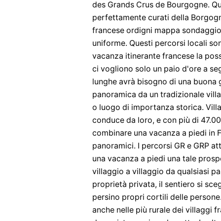
des Grands Crus de Bourgogne. Qu
perfettamente curati della Borgogna e
francese ordigni mappa sondaggio
uniforme. Questi percorsi locali so
vacanza itinerante francese la possib
ci vogliono solo un paio d'ore a se
lunghe avrà bisogno di una buona gi
panoramica da un tradizionale vill
o luogo di importanza storica. Vil
conduce da loro, e con più di 47.000
combinare una vacanza a piedi in Fra
panoramici. I percorsi GR e GRP at
una vacanza a piedi una tale prospe
villaggio a villaggio da qualsiasi pa
proprietà privata, il sentiero si sce
persino propri cortili delle person
anche nelle più rurale dei villaggi 