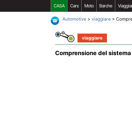
CASA
Cars
Moto
Barche
Viaggia
Automotive
>
viaggiare
> Compren
viaggiare
Comprensione del sistema 