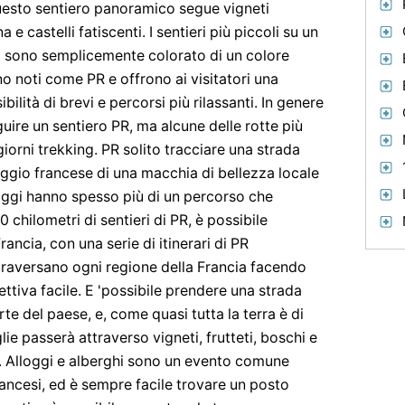
esto sentiero panoramico segue vigneti
 castelli fatiscenti. I sentieri più piccoli su un
 sono semplicemente colorato di un colore
no noti come PR e offrono ai visitatori una
ilità di brevi e percorsi più rilassanti. In genere
guire un sentiero PR, ma alcune delle rotte più
orni trekking. PR solito tracciare una strada
aggio francese di una macchia di bellezza locale
laggi hanno spesso più di un percorso che
 chilometri di sentieri di PR, è possibile
ncia, con una serie di itinerari di PR
traversano ogni regione della Francia facendo
ttiva facile. E 'possibile prendere una strada
rte del paese, e, come quasi tutta la terra è di
glie passerà attraverso vigneti, frutteti, boschi e
e. Alloggi e alberghi sono un evento comune
francesi, ed è sempre facile trovare un posto