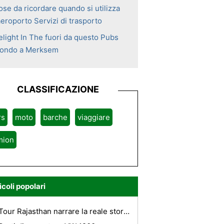
ose da ricordare quando si utilizza
aeroporto Servizi di trasporto
elight In The fuori da questo Pubs
ondo a Merksem
CLASSIFICAZIONE
rs
moto
barche
viaggiare
mion
icoli popolari
Tour Rajasthan narrare la reale storia di Moghul e Rajput