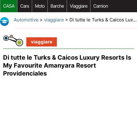
CASA
Cars
Moto
Barche
Viaggiare
Camion
Riparazione Auto
Acquisto Auto
Car Opzioni Aftermarket
Automotive
>
viaggiare
> Di tutte le Turks & Caicos Luxury Resorts Is My Favourite Amanyara Resort Providenciales
viaggiare
Di tutte le Turks & Caicos Luxury Resorts Is
My Favourite Amanyara Resort
Providenciales