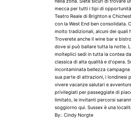
nella zona. Siete sicuri di trovare
mecca per tutti i tipi di opportunità
Teatro Reale di Brighton e Chiches
con la West End ben consolidata. C
molto tradizionali, alcuni dei quali
Troverete anche il wine bar e bistr
dove si può ballare tutta la notte.
molteplici sedi in tutta la contea 
classica di alta qualità e d'opera
incontaminata bellezza campagna e s
sua parte di attrazioni, i londines
vivere vacanze salutari e avventure
privilegiati per passeggiate di pia
limitato, le invitanti percorsi sar
soggiorno qui. Sussex è una localit
By:. Cindy Norgte