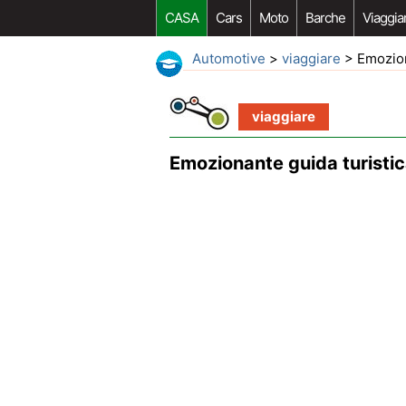
CASA
Cars
Moto
Barche
Viaggia
Automotive
>
viaggiare
> Emozion
viaggiare
Emozionante guida turisti