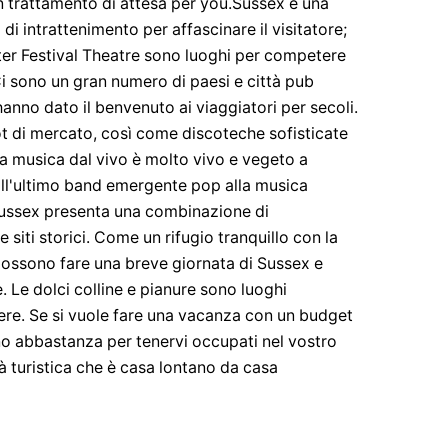
 un trattamento di attesa per you.Sussex è una
 di intrattenimento per affascinare il visitatore;
ter Festival Theatre sono luoghi per competere
i sono un gran numero di paesi e città pub
 hanno dato il benvenuto ai viaggiatori per secoli.
ot di mercato, così come discoteche sofisticate
 La musica dal vivo è molto vivo e vegeto a
dall'ultimo band emergente pop alla musica
. Sussex presenta una combinazione di
iti storici. Come un rifugio tranquillo con la
i possono fare una breve giornata di Sussex e
. Le dolci colline e pianure sono luoghi
cere. Se si vuole fare una vacanza con un budget
anno abbastanza per tenervi occupati nel vostro
à turistica che è casa lontano da casa