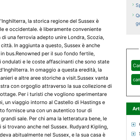
S
Q
'Inghilterra, la storica regione del Sussex è
g
tale e occidentale. è liberamente conveniente
via di una ferrovia adepto unire Londra, Scozia,
la città. In aggiunta a questo, Sussex è anche
 in bus.Renowned per il suo fondo fertile,
i ondulati e le coste affascinanti che sono state
Ca
d'Inghilterra. In omaggio a questa eredità, la
manieri e altre aree storiche a visit.Sussex vanta
ca
stra con orgoglio attraverso la sua collezione di
cottage. Per i turisti che vogliono sperimentare
ni, un viaggio intorno al Castello di Hastings e
Art
to fornisce una con un autentico tour di
grandi sale. Per chi ama la letteratura bene, le
si si trovano anche nel Sussex. Rudyard Kipling,
siedeva abitualmente nel Sussex, e la sua casa è