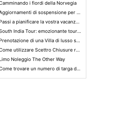
Camminando i fiordi della Norvegia
Aggiornamenti di sospensione per una 2006 Dodge Ram
Passi a pianificare la vostra vacanza di lusso
South India Tour: emozionante tour Pacchetti
Prenotazione di una Villa di lusso sulla spiaggia di Hawaii
Come utilizzare Scettro Chiusure resistenti ai bambini
Limo Noleggio The Other Way
Come trovare un numero di targa di un veicolo specifico in Pennsylvania