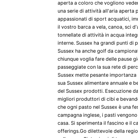
aperta a coloro che vogliono vedere
una serie di attività all'aria aperta p
appassionati di sport acquatici, i
il vostro barca a vela, canoa, sci d
tonnellate di attività in acqua inte
interne. Sussex ha grandi punti di p
Sussex ha anche golf da campionato
chiunque voglia fare delle pause gi
passeggiate con la sua rete di per
Sussex mette pesante importanza all
sua Sussex alimentare annuale e b
del Sussex prodotti. Esecuzione d
migliori produttori di cibi e bevande
che ogni pasto nel Sussex è una fes
campagna inglese, i pasti vengono s
casa. Si sperimenta il fascino e il 
offerings.Go dilettevole della regio