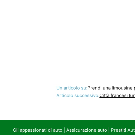
Un articolo su:
Prendi una limousine p
Articolo successivo:
Città francesi l
Gli appassionati di auto
|
Assicurazione auto
|
Prestiti Au