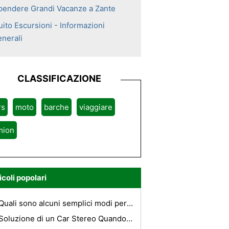
pendere Grandi Vacanze a Zante
uito Escursioni - Informazioni
enerali
CLASSIFICAZIONE
rs
moto
barche
viaggiare
mion
icoli popolari
Quali sono alcuni semplici modi per migliorare Horse Power & MPG su una KIA Rio?
Soluzione di un Car Stereo Quando l'audio viene fuori