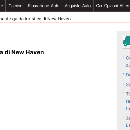
re
Camion
Riparazione Auto
Acquisto Auto
Car Opzioni After
ante guida turistica di New Haven
ca di New Haven
C
du
D
Sc
T
r
f
J
E