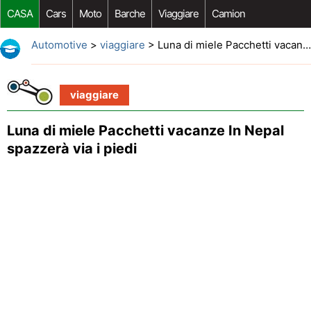
CASA
Cars
Moto
Barche
Viaggiare
Camion
Riparazione Auto
Acquisto Auto
Car Opzioni Aftermarket
Automotive
>
viaggiare
> Luna di miele Pacchetti vacanze In Nepal spazzerà via i piedi
viaggiare
Luna di miele Pacchetti vacanze In Nepal
spazzerà via i piedi