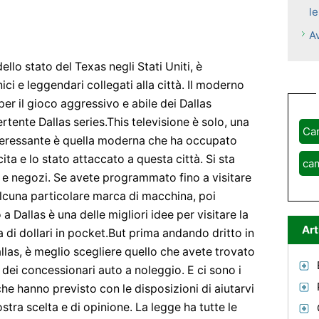
le
A
ello stato del Texas negli Stati Uniti, è
ici e leggendari collegati alla città. Il moderno
per il gioco aggressivo e abile dei Dallas
rtente Dallas series.This televisione è solo, una
Ca
 interessante è quella moderna che ha occupato
ta e lo stato attaccato a questa città. Si sta
ca
 e negozi. Se avete programmato fino a visitare
alcuna particolare marca di macchina, poi
a Dallas è una delle migliori idee per visitare la
Art
ia di dollari in pocket.But prima andando dritto in
llas, è meglio scegliere quello che avete trovato
 dei concessionari auto a noleggio. E ci sono i
che hanno previsto con le disposizioni di aiutarvi
tra scelta e di opinione. La legge ha tutte le