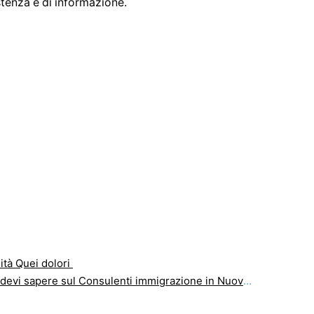
stenza e di informazione.
lità Quei dolori
evi sapere sul Consulenti immigrazione in Nuova Zelanda