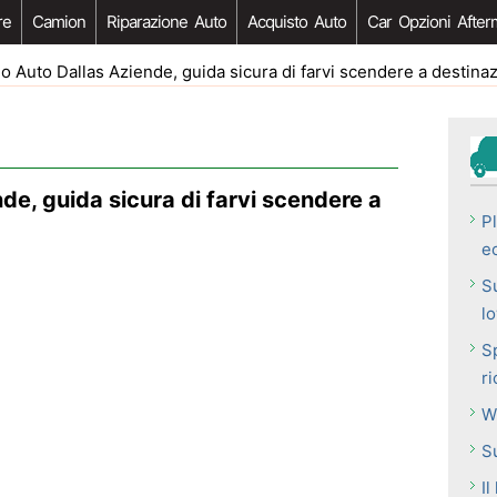
re
Camion
Riparazione Auto
Acquisto Auto
Car Opzioni After
 Auto Dallas Aziende, guida sicura di farvi scendere a destina
de, guida sicura di farvi scendere a
P
e
Su
l
S
ri
W
Su
Il