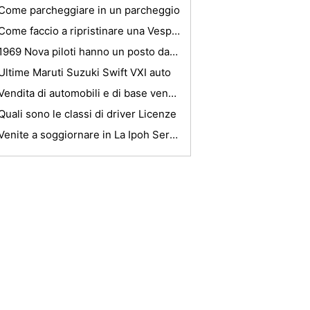
Come parcheggiare in un parcheggio
Come faccio a ripristinare una Vespa Scooter ?
1969 Nova piloti hanno un posto da chiamare casa
Ultime Maruti Suzuki Swift VXI auto
Vendita di automobili e di base venditore di auto Tips
Quali sono le classi di driver Licenze
Venite a soggiornare in La Ipoh Service Apartment. E 'davvero benefico