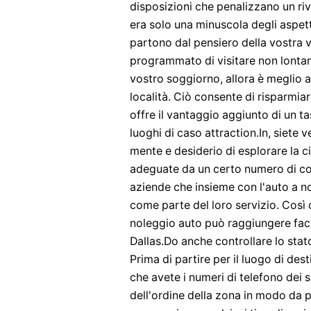
disposizioni che penalizzano un riv
era solo una minuscola degli aspetti 
partono dal pensiero della vostra vi
programmato di visitare non lontan
vostro soggiorno, allora è meglio an
località. Ciò consente di risparmia
offre il vantaggio aggiunto di un tas
luoghi di caso attraction.In, siete ve
mente e desiderio di esplorare la ci
adeguate da un certo numero di com
aziende che insieme con l'auto a n
come parte del loro servizio. Così 
noleggio auto può raggiungere facil
Dallas.Do anche controllare lo stato
Prima di partire per il luogo di de
che avete i numeri di telefono dei se
dell'ordine della zona in modo da p