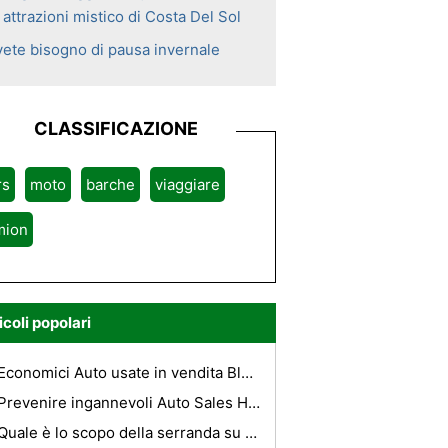
 attrazioni mistico di Costa Del Sol
vete bisogno di pausa invernale
CLASSIFICAZIONE
rs
moto
barche
viaggiare
mion
icoli popolari
Economici Auto usate in vendita Blu Prenota online
Prevenire ingannevoli Auto Sales Houston
Quale è lo scopo della serranda su un molle valvole ?