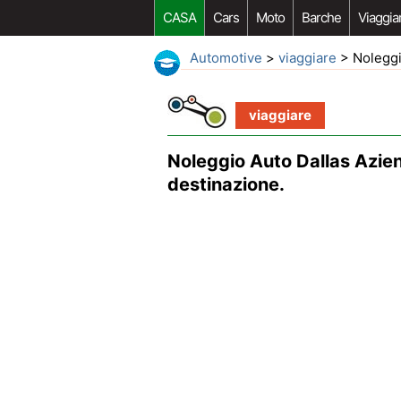
CASA
Cars
Moto
Barche
Viaggia
Automotive
>
viaggiare
> Noleggio
viaggiare
Noleggio Auto Dallas Azien
destinazione.