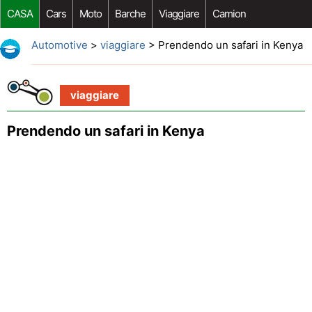
CASA
Cars
Moto
Barche
Viaggiare
Camion
Riparazione Auto
Acquisto Auto
Car Opzioni Aftermarket
Automotive
>
viaggiare
> Prendendo un safari in Kenya
viaggiare
Prendendo un safari in Kenya