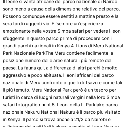
Il leone si vanta africane del parco nazionale di Nairobi
sono meno a causa della dimensione relativa del parco.
Possono comunque essere sentiti a mattina presto e la
sera tardi ruggenti via. E 'sempre un'esperienza
emozionante nella vostra Simba safari per vedere i leoni
sfuggente in questo parco prima di procedere con i
grandi parchi nazionali in Kenya.4. Lions di Meru National
Park Nazionale ParkThe Meru contiene facilmente la
posizione numero delle aree naturali più remote del
paese. La fauna qui, a differenza di altri parchi è molto
aggressivo e poco abituata. I leoni africani del parco
nazionale di Meru confronto a quelli di Tsavo e come tali
il più temuto. Meru National Park però è un tesoro per i
turisti in cerca di luoghi naturali vergini nella loro Simba
safari fotografico hunt.5. Leoni della L. Parklake parco
nazionale Nakuru National Nakuru è il parco più visitato
in Kenya. Il parco si trova anche a 21/2 da Nairobi e
all'interno della città di Nakuru e ospita al Lago Nakuru,