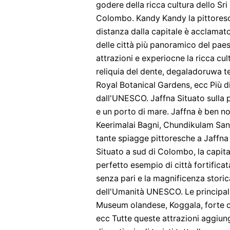
godere della ricca cultura dello Sri
Colombo. Kandy Kandy la pittoresca 
distanza dalla capitale è acclamato 
delle città più panoramico del paes
attrazioni e experiocne la ricca cul
reliquia del dente, degaladoruwa t
Royal Botanical Gardens, ecc Più di
dall'UNESCO. Jaffna Situato sulla p
e un porto di mare. Jaffna è ben not
Keerimalai Bagni, Chundikulam Santu
tante spiagge pittoresche a Jaffna i
Situato a sud di Colombo, la capital
perfetto esempio di città fortificat
senza pari e la magnificenza stori
dell'Umanità UNESCO. Le principali
Museum olandese, Koggala, forte o
ecc Tutte queste attrazioni aggiung