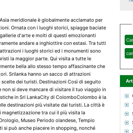
ll'Asia meridionale è globalmente acclamato per
ioni. Ornata con i luoghi storici, spiagge baciate
 gallerie d'arte e molti di questi emozionanti
Ca
uramente andare a inghiottire con estasi. Tra tutti
attrazioni i luoghi storici ed i monumenti sono
ca
risti la maggior parte. Qui visita a tutte le
bilmente bella allo stesso tempo affascinante che
tori. Srilanka hanno un sacco di attrazioni
Art
scelte dei turisti. Destinazioni Così di seguito
he non si deve mancare di visitare il tuo viaggio in
uristiche in Sri LankaCity di ColomboColombo è la
le destinazioni più visitate dai turisti. La città è
 magnetizzazione tra cui il più visita la
l'Orologio, Museo Periodo olandese, Tempio
 si può anche piacere in shopping, nonché