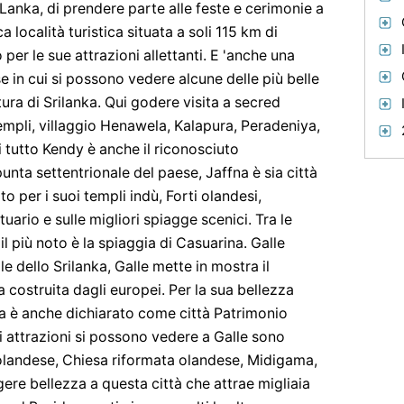
 Lanka, di prendere parte alle feste e cerimonie a
località turistica situata a soli 115 km di
per le sue attrazioni allettanti. E 'anche una
e in cui si possono vedere alcune delle più belle
tura di Srilanka. Qui godere visita a secred
empli, villaggio Henawela, Kalapura, Peradeniya,
 tutto Kendy è anche il riconosciuto
unta settentrionale del paese, Jaffna è sia città
o per i suoi templi indù, Forti olandesi,
ario e sulle migliori spiagge scenici. Tra le
l più noto è la spiaggia di Casuarina. Galle
e dello Srilanka, Galle mette in mostra il
a costruita dagli europei. Per la sua bellezza
ca è anche dichiarato come città Patrimonio
 attrazioni si possono vedere a Galle sono
landese, Chiesa riformata olandese, Midigama,
ere bellezza a questa città che attrae migliaia