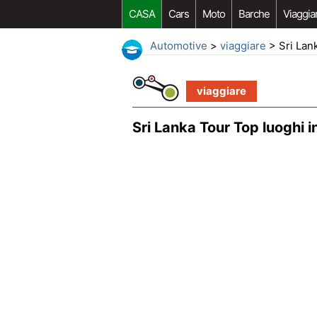
CASA
Cars
Moto
Barche
Viaggia
Automotive
>
viaggiare
> Sri Lank
viaggiare
Sri Lanka Tour Top luoghi i