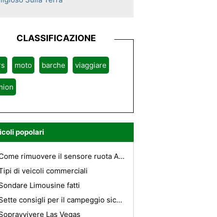
CLASSIFICAZIONE
rs
moto
barche
viaggiare
mion
icoli popolari
Come rimuovere il sensore ruota ABS su un Ranger 96
Tipi di veicoli commerciali
Sondare Limousine fatti
Sette consigli per il campeggio sicuro
Sopravvivere Las Vegas