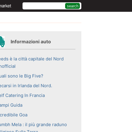
market
Informazioni auto
eds è la città capitale del Nord
official
ali sono le Big Five?
carsi in Irlanda del Nord.
lf Catering In Francia
ampi Guida
ncredibile Goa
umbh Mela : il più grande raduno
ligioso Sulla Terra