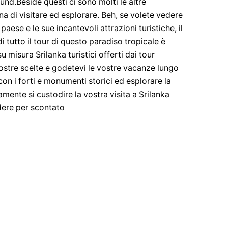
round.Beside questi ci sono molti le altre
ena di visitare ed esplorare. Beh, se volete vedere
aese e le sue incantevoli attrazioni turistiche, il
di tutto il tour di questo paradiso tropicale è
u misura Srilanka turistici offerti dai tour
vostre scelte e godetevi le vostre vacanze lungo
con i forti e monumenti storici ed esplorare la
amente si custodire la vostra visita a Srilanka
ndere per scontato