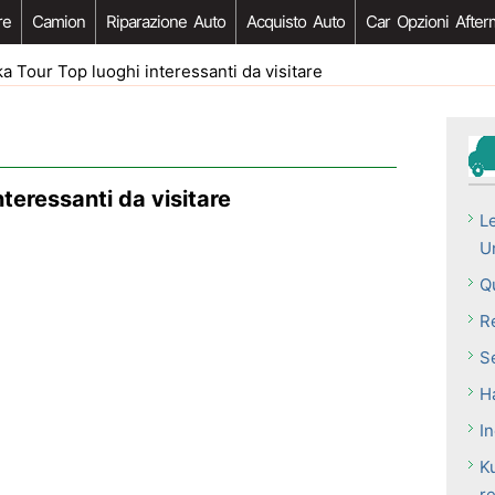
re
Camion
Riparazione Auto
Acquisto Auto
Car Opzioni After
a Tour Top luoghi interessanti da visitare
nteressanti da visitare
Le
Un
Qu
Re
Se
H
I
K
re