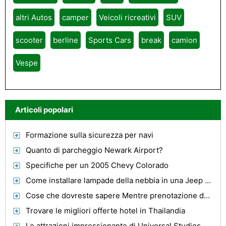
altri Autos
camper
Veicoli ricreativi
SUV
scooter
berline
Sports Cars
break
camion
Vespe
Articoli popolari
Formazione sulla sicurezza per navi
Quanto di parcheggio Newark Airport?
Specifiche per un 2005 Chevy Colorado
Come installare lampade della nebbia in una Jeep Grand Cherokee
Cose che dovreste sapere Mentre prenotazione dei voli per Egitto
Trovare le migliori offerte hotel in Thailandia
Le attrazioni impressionante di Universal Studios