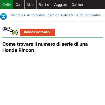
CASA
Cars
Moto
Barche
Viaggiare
Camion
Riparazione Auto
Acquisto Auto
Car Opzioni Aftermarket
Veicolo
>
Automobili , camion Autos
>
Veicoli ricreativi
> Come trovare il numero di serie di una Honda Rincon
Veicoli ricreativi
Come trovare il numero di serie di una
Honda Rincon