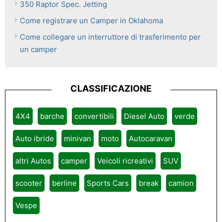
350 Raptor Spec. Jetting
Come registrare un Camper in Oklahoma
Come collegare un interruttore di trasferimento per
un camper
CLASSIFICAZIONE
4X4
barche
convertibili
Diesel Auto
verde
Auto ibride
minivan
moto
Autocaravan
altri Autos
camper
Veicoli ricreativi
SUV
scooter
berline
Sports Cars
break
camion
Vespe