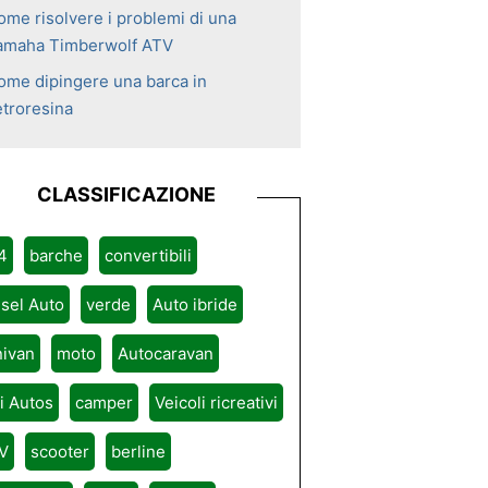
ome risolvere i problemi di una
amaha Timberwolf ATV
ome dipingere una barca in
etroresina
CLASSIFICAZIONE
4
barche
convertibili
sel Auto
verde
Auto ibride
nivan
moto
Autocaravan
ri Autos
camper
Veicoli ricreativi
V
scooter
berline