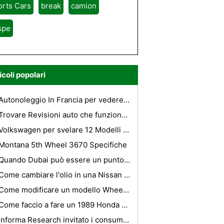
orts Cars
break
camion
spe
icoli popolari
Autonoleggio In Francia per vedere la vista
Trovare Revisioni auto che funzionano veramente
Volkswagen per svelare 12 Modelli di vivacizzare Concorso
Montana 5th Wheel 3670 Specifiche
Quando Dubai può essere un punto caldo o freddo
Come cambiare l'olio in una Nissan Armada
Come modificare un modello Wheel Bolt
Come faccio a fare un 1989 Honda Prelude più veloce?
Informa Research invitato i consumatori Auto per decisioni informate