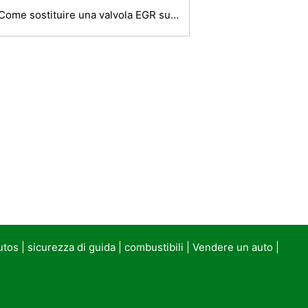
Come sostituire una valvola EGR su un pickup Chevrolet
utos
|
sicurezza di guida
|
combustibili
|
Vendere un auto
|