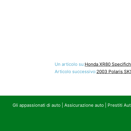
Un articolo su:
Honda XR80 Specifiche
Articolo successivo:
2003 Polaris SK
Gli appassionati di auto
|
Assicurazione auto
|
Prestiti Au