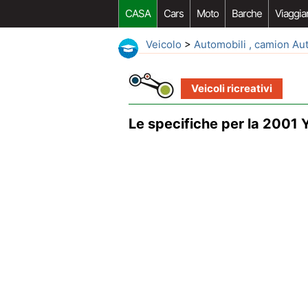
CASA
Cars
Moto
Barche
Viaggia
Veicolo
>
Automobili , camion Au
Veicoli ricreativi
Le specifiche per la 2001