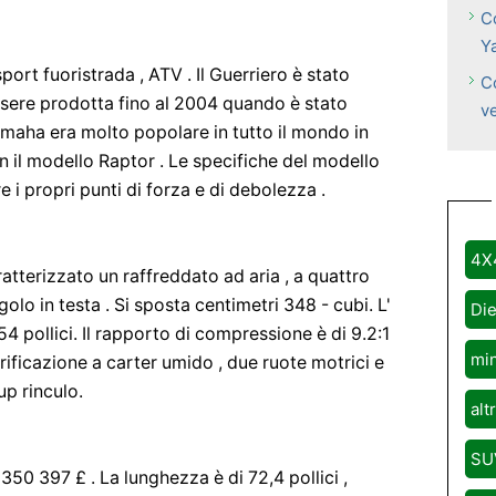
C
Y
ort fuoristrada , ATV . Il Guerriero è stato
C
sere prodotta fino al 2004 quando è stato
v
amaha era molto popolare in tutto il mondo in
on il modello Raptor . Le specifiche del modello
e i propri punti di forza e di debolezza .
4X
atterizzato un raffreddato ad aria , a quattro
lo in testa . Si sposta centimetri 348 - cubi. L'
Die
4 pollici. Il rapporto di compressione è di 9.2:1
mi
ubrificazione a carter umido , due ruote motrici e
up rinculo.
alt
SU
350 397 £ . La lunghezza è di 72,4 pollici ,