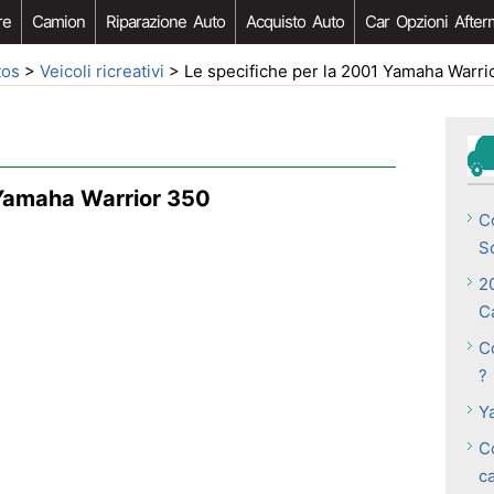
re
Camion
Riparazione Auto
Acquisto Auto
Car Opzioni After
tos
>
Veicoli ricreativi
> Le specifiche per la 2001 Yamaha Warri
 Yamaha Warrior 350
C
S
2
Ca
C
?
Y
Co
c