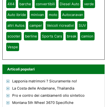
4X4
barche
convertibili
Diesel Auto
verde
Auto ibride
minivan
moto
Autocaravan
altri Autos
camper
Veicoli ricreativi
SUV
scooter
berline
Sports Cars
break
camion
Vespe
Articoli popolari
Lapponia matrimoni ? Sicuramente no!
La Costa delle Andamane, Thailandia
Pro e contro dei cambiamenti olio sintetico
Montana 5th Wheel 3670 Specifiche