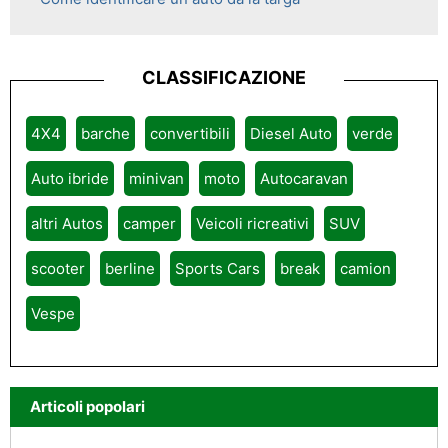
CLASSIFICAZIONE
4X4
barche
convertibili
Diesel Auto
verde
Auto ibride
minivan
moto
Autocaravan
altri Autos
camper
Veicoli ricreativi
SUV
scooter
berline
Sports Cars
break
camion
Vespe
Articoli popolari