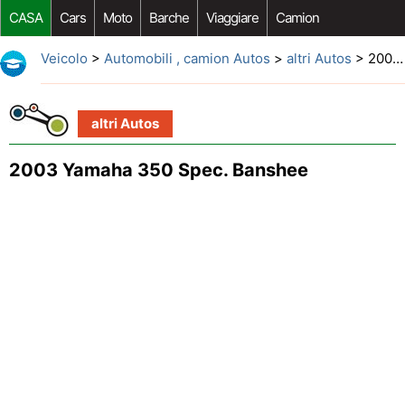
CASA
Cars
Moto
Barche
Viaggiare
Camion
Riparazione Auto
Acquisto Auto
Car Opzioni Aftermarket
Veicolo
>
Automobili , camion Autos
>
altri Autos
> 2003 Yamaha 350 Spec. Banshee
altri Autos
2003 Yamaha 350 Spec. Banshee