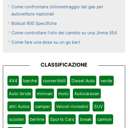
Come confrontare chilometraggio del gas per
autovetture nazionali
Bobcat 600 Specifiche
Come controllare l'olio del cambio su una Jinma 554
Come fare una dose su un go kart
CLASSIFICAZIONE
4X4
barche
convertibili
Diesel Auto
verde
Auto ibride
minivan
moto
Autocaravan
altri Autos
camper
Veicoli ricreativi
SUV
scooter
berline
Sports Cars
break
camion