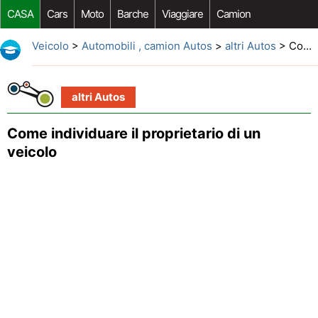
CASA
Cars
Moto
Barche
Viaggiare
Camion
Riparazione Auto
Acquisto Auto
Car Opzioni Aftermarket
Veicolo
>
Automobili , camion Autos
>
altri Autos
> Come individuare il proprietario di un veicolo
altri Autos
Come individuare il proprietario di un
veicolo