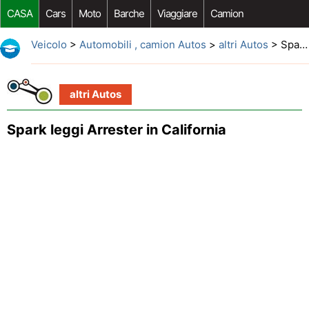
CASA
Cars
Moto
Barche
Viaggiare
Camion
Riparazione Auto
Acquisto Auto
Car Opzioni Aftermarket
Veicolo
>
Automobili , camion Autos
>
altri Autos
> Spark leggi Arrester in California
altri Autos
Spark leggi Arrester in California