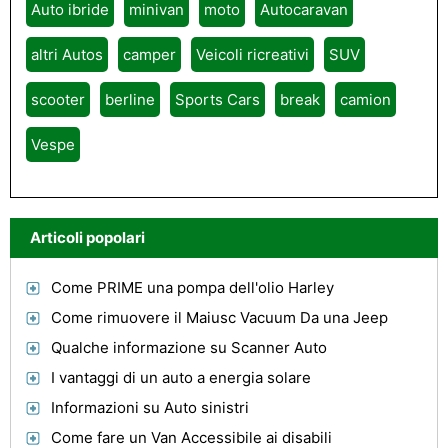
Auto ibride
minivan
moto
Autocaravan
altri Autos
camper
Veicoli ricreativi
SUV
scooter
berline
Sports Cars
break
camion
Vespe
Articoli popolari
Come PRIME una pompa dell'olio Harley
Come rimuovere il Maiusc Vacuum Da una Jeep
Qualche informazione su Scanner Auto
I vantaggi di un auto a energia solare
Informazioni su Auto sinistri
Come fare un Van Accessibile ai disabili