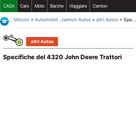
CASA
Cars
Moto
Barche
Viaggiare
Camion
Riparazione Auto
Acquisto Auto
Car Opzioni Aftermarket
Veicolo
>
Automobili , camion Autos
>
altri Autos
> Specifiche del 4320 John Deere Trattori
altri Autos
Specifiche del 4320 John Deere Trattori