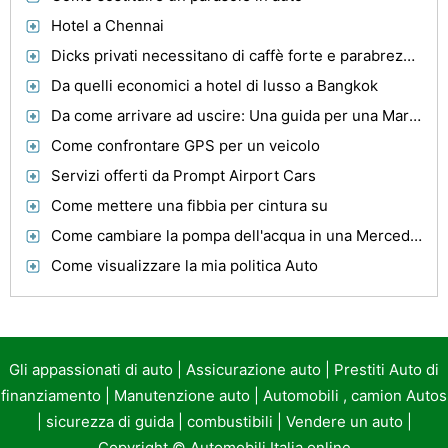
Hotel a Chennai
Dicks privati ​​necessitano di caffè forte e parabrezza Clean
Da quelli economici a hotel di lusso a Bangkok
Da come arrivare ad uscire: Una guida per una Marrakech senza problemi Viaggi
Come confrontare GPS per un veicolo
Servizi offerti da Prompt Airport Cars
Come mettere una fibbia per cintura su
Come cambiare la pompa dell'acqua in una Mercedes C280
Come visualizzare la mia politica Auto
Gli appassionati di auto
|
Assicurazione auto
|
Prestiti Auto di
finanziamento
|
Manutenzione auto
|
Automobili , camion Autos
|
sicurezza di guida
|
combustibili
|
Vendere un auto
|
Copyright ©
Automobili Italia online