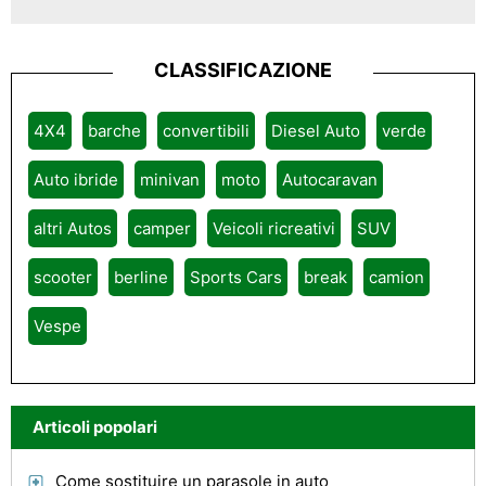
CLASSIFICAZIONE
4X4
barche
convertibili
Diesel Auto
verde
Auto ibride
minivan
moto
Autocaravan
altri Autos
camper
Veicoli ricreativi
SUV
scooter
berline
Sports Cars
break
camion
Vespe
Articoli popolari
Come sostituire un parasole in auto