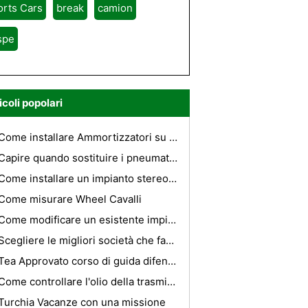
orts Cars
break
camion
spe
icoli popolari
Come installare Ammortizzatori su una moto Softail
Capire quando sostituire i pneumatici è fondamentale
Come installare un impianto stereo in una Nissan Altima
Come misurare Wheel Cavalli
Come modificare un esistente impianto stereo per auto.
Scegliere le migliori società che facilita Matrimoni Playa Del Carmen
Tea Approvato corso di guida difensiva
Come controllare l'olio della trasmissione in un 680 Rincon
Turchia Vacanze con una missione