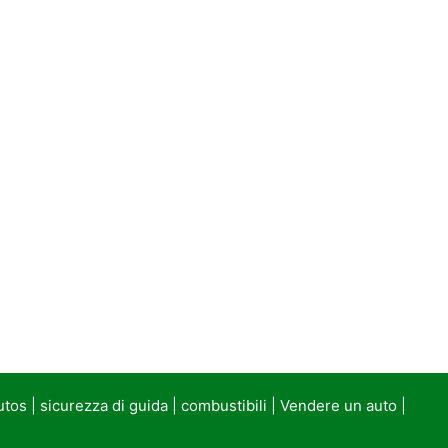
utos
|
sicurezza di guida
|
combustibili
|
Vendere un auto
|