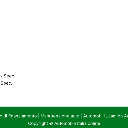
is Spec.
 Spec.
to di finanziamento
|
Manutenzione auto
|
Automobili , camion A
Copyright ©
Automobili Italia online