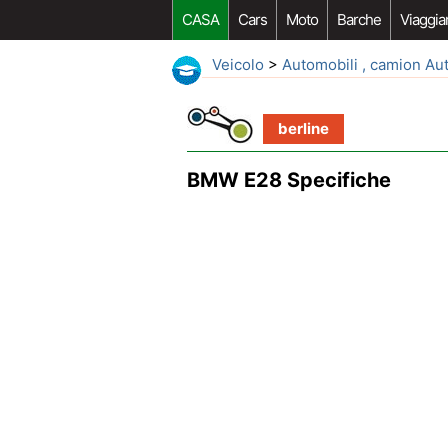
CASA
Cars
Moto
Barche
Viaggia
Veicolo
>
Automobili , camion Au
berline
BMW E28 Specifiche