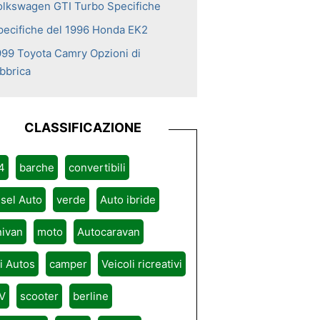
olkswagen GTI Turbo Specifiche
pecifiche del 1996 Honda EK2
999 Toyota Camry Opzioni di
abbrica
CLASSIFICAZIONE
4
barche
convertibili
sel Auto
verde
Auto ibride
nivan
moto
Autocaravan
ri Autos
camper
Veicoli ricreativi
V
scooter
berline