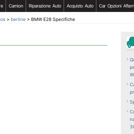
re
Camion
Riparazione Auto
Acquisto Auto
Car Opzioni After
tos
>
berline
> BMW E28 Specifiche
Q
p
W
Ca
p
S
C
n
3