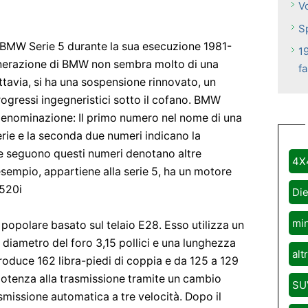
V
S
di BMW Serie 5 durante la sua esecuzione 1981-
1
enerazione di BMW non sembra molto di una
f
tavia, si ha una sospensione rinnovato, un
rogressi ingegneristici sotto il cofano. BMW
denominazione: Il primo numero nel nome di una
erie e la seconda due numeri indicano la
che seguono questi numeri denotano altre
4X
esempio, appartiene alla serie 5, ha un motore
 520i
Die
mi
popolare basato sul telaio E28. Esso utilizza un
un diametro del foro 3,15 pollici e una lunghezza
alt
produce 162 libra-piedi di coppia e da 125 a 129
 potenza alla trasmissione tramite un cambio
SU
missione automatica a tre velocità. Dopo il