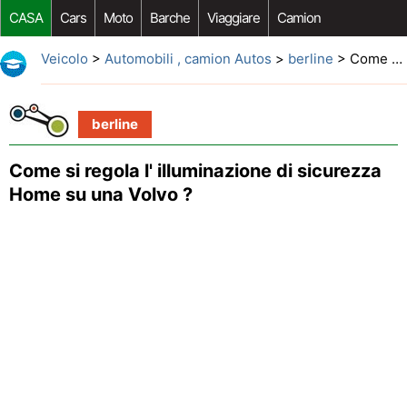
CASA
Cars
Moto
Barche
Viaggiare
Camion
Riparazione Auto
Acquisto Auto
Car Opzioni Aftermarket
Veicolo
>
Automobili , camion Autos
>
berline
> Come si regola l' illuminazione di sicurezza Home su una Volvo ?
berline
Come si regola l' illuminazione di sicurezza
Home su una Volvo ?