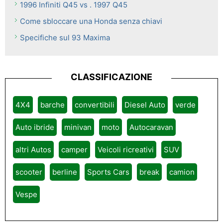
1996 Infiniti Q45 vs . 1997 Q45
Come sbloccare una Honda senza chiavi
Specifiche sul 93 Maxima
CLASSIFICAZIONE
4X4
barche
convertibili
Diesel Auto
verde
Auto ibride
minivan
moto
Autocaravan
altri Autos
camper
Veicoli ricreativi
SUV
scooter
berline
Sports Cars
break
camion
Vespe