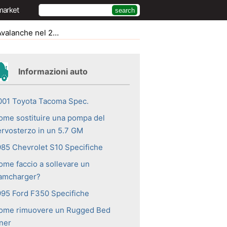
market
he nel 2002 2003
Informazioni auto
001 Toyota Tacoma Spec.
ome sostituire una pompa del
ervosterzo in un 5.7 GM
985 Chevrolet S10 Specifiche
ome faccio a sollevare un
amcharger?
995 Ford F350 Specifiche
ome rimuovere un Rugged Bed
iner