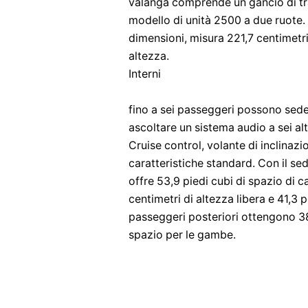
valanga comprende un gancio di trai
modello di unità 2500 a due ruote. 
dimensioni, misura 221,7 centimetr
altezza.
Interni
fino a sei passeggeri possono seders
ascoltare un sistema audio a sei al
Cruise control, volante di inclinazi
caratteristiche standard. Con il se
offre 53,9 piedi cubi di spazio di c
centimetri di altezza libera e 41,3 
passeggeri posteriori ottengono 38.6
spazio per le gambe.