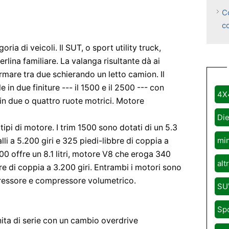
C
co
ia di veicoli. Il SUT, o sport utility truck,
lina familiare. La valanga risultante dà ai
ormare tra due schierando un letto camion. Il
in due finiture --- il 1500 e il 2500 --- con
4X
 in due o quattro ruote motrici. Motore
Die
ipi di motore. I trim 1500 sono dotati di un 5.3
mi
li a 5.200 giri e 325 piedi-libbre di coppia a
500 offre un 8.1 litri, motore V8 che eroga 340
alt
bre di coppia a 3.200 giri. Entrambi i motori sono
essore e compressore volumetrico.
SU
Sp
ita di serie con un cambio overdrive