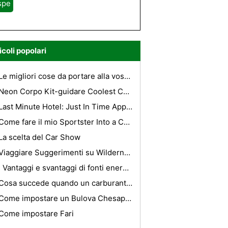
spe
icoli popolari
Le migliori cose da portare alla vostra Condo
Neon Corpo Kit-guidare Coolest Car In città
Last Minute Hotel: Just In Time Approach To Get migliori hotel a prezzi scontati
Come fare il mio Sportster Into a Chopper
La scelta del Car Show
Viaggiare Suggerimenti su Wilderness indiano
I Vantaggi e svantaggi di fonti energetiche non rinnovabili
Cosa succede quando un carburante per auto ad iniezione finisce la benzina?
Come impostare un Bulova Chesapeake Barometro
Come impostare Fari