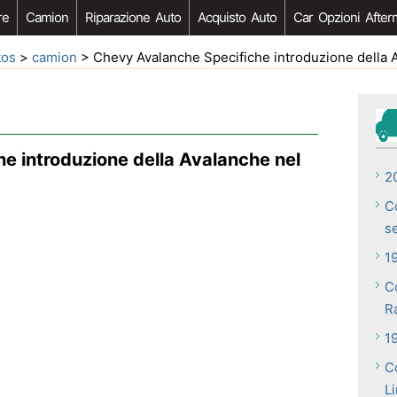
re
Camion
Riparazione Auto
Acquisto Auto
Car Opzioni After
tos
>
camion
> Chevy Avalanche Specifiche introduzione della Avalanc
e introduzione della Avalanche nel
2
C
s
1
C
R
1
C
L