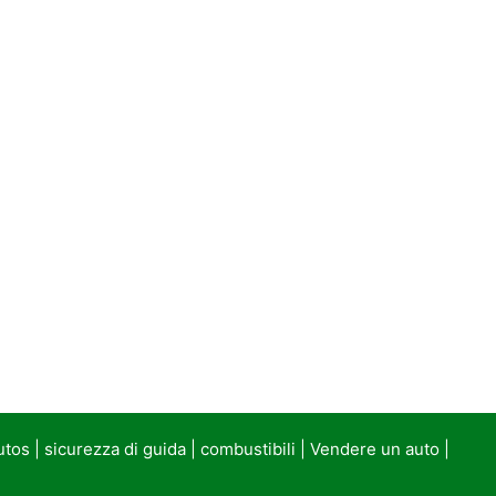
utos
|
sicurezza di guida
|
combustibili
|
Vendere un auto
|