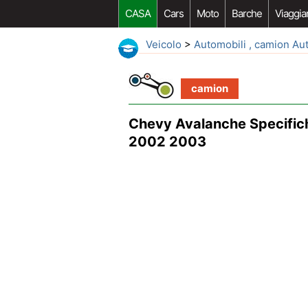
CASA
Cars
Moto
Barche
Viaggia
Veicolo
>
Automobili , camion Au
camion
Chevy Avalanche Specifich
2002 2003