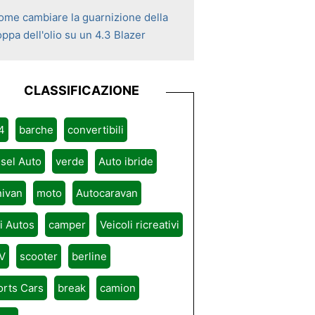
ome cambiare la guarnizione della
ppa dell'olio su un 4.3 Blazer
CLASSIFICAZIONE
4
barche
convertibili
sel Auto
verde
Auto ibride
nivan
moto
Autocaravan
ri Autos
camper
Veicoli ricreativi
V
scooter
berline
orts Cars
break
camion