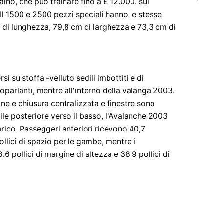
no, che può trainare fino a £ 12.000. sul
Il 1500 e 2500 pezzi speciali hanno le stesse
i di lunghezza, 79,8 cm di larghezza e 73,3 cm di
i su stoffa -velluto sedili imbottiti e di
toparlanti, mentre all'interno della valanga 2003.
one e chiusura centralizzata e finestre sono
dile posteriore verso il basso, l'Avalanche 2003
arico. Passeggeri anteriori ricevono 40,7
pollici di spazio per le gambe, mentre i
 pollici di margine di altezza e 38,9 pollici di