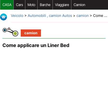
CASA
Cars
Moto
Barche
Viaggiare
Camion
Riparazione Auto
Acquisto Auto
Car Opzioni Aftermarket
Veicolo
>
Automobili , camion Autos
>
camion
> Come applicare un Liner Bed
camion
Come applicare un Liner Bed