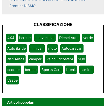
Frontier NISMO
CLASSIFICAZIONE
4X4
barche
convertibili
Diesel Auto
verde
Auto ibride
minivan
moto
Autocaravan
altri Autos
camper
Veicoli ricreativi
SUV
scooter
berline
Sports Cars
break
camion
Vespe
Articoli popolari