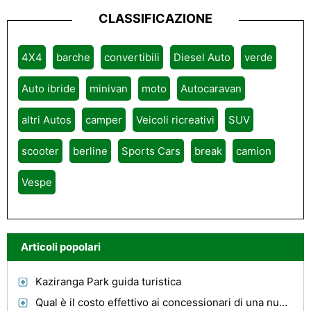
CLASSIFICAZIONE
4X4
barche
convertibili
Diesel Auto
verde
Auto ibride
minivan
moto
Autocaravan
altri Autos
camper
Veicoli ricreativi
SUV
scooter
berline
Sports Cars
break
camion
Vespe
Articoli popolari
Kaziranga Park guida turistica
Qual è il costo effettivo ai concessionari di una nuova auto?