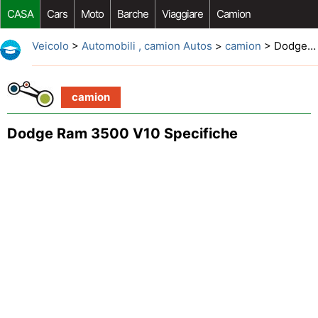
CASA
Cars
Moto
Barche
Viaggiare
Camion
Riparazione Auto
Acquisto Auto
Car Opzioni Aftermarket
Veicolo
>
Automobili , camion Autos
>
camion
> Dodge Ram 3500 V10 Specifiche
camion
Dodge Ram 3500 V10 Specifiche