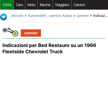
CASA
Cars
Moto
Barche
Viaggiare
Camion
Riparazione Auto
Acquisto Auto
Car Opzioni Aftermarket
Veicolo
>
Automobili , camion Autos
>
camion
> Indicazioni per Bed Restauro su un 1966 Fleetside Chevrolet Truck
camion
Indicazioni per Bed Restauro su un 1966
Fleetside Chevrolet Truck