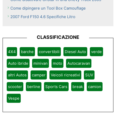
Come dipingere un Tool Box Camouflage
2007 Ford F150 4.6 Specifiche Litro
CLASSIFICAZIONE
4X4
barche
convertibili
Diesel Auto
verde
Auto ibride
minivan
moto
Autocaravan
altri Autos
camper
Veicoli ricreativi
SUV
scooter
berline
Sports Cars
break
camion
Vespe