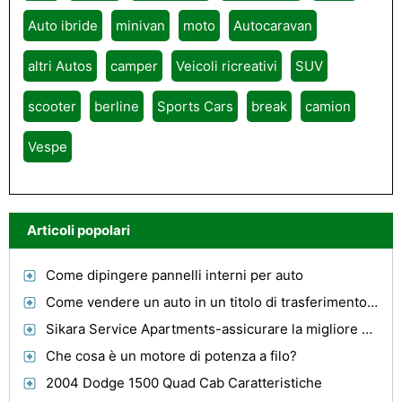
Auto ibride
minivan
moto
Autocaravan
altri Autos
camper
Veicoli ricreativi
SUV
scooter
berline
Sports Cars
break
camion
Vespe
Articoli popolari
Come dipingere pannelli interni per auto
Come vendere un auto in un titolo di trasferimento a New York
Sikara Service Apartments-assicurare la migliore Sempre
Che cosa è un motore di potenza a filo?
2004 Dodge 1500 Quad Cab Caratteristiche