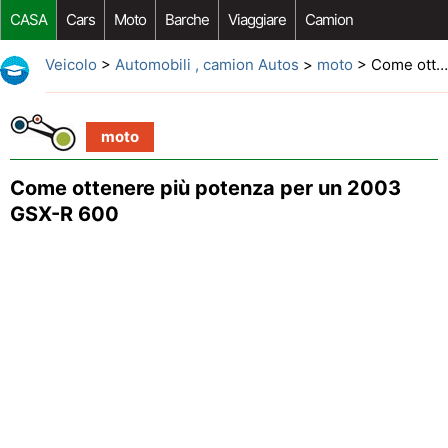
CASA
Cars
Moto
Barche
Viaggiare
Camion
Riparazione Auto
Acquisto Auto
Car Opzioni Aftermarket
Veicolo
>
Automobili , camion Autos
>
moto
> Come ottenere più potenza per un 2003 GSX-R 600
moto
Come ottenere più potenza per un 2003
GSX-R 600