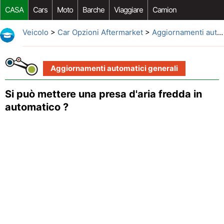
CASA
Cars
Moto
Barche
Viaggiare
Camion
Riparazione Auto
Acquisto Auto
Car Opzioni Aftermarket
Veicolo
>
Car Opzioni Aftermarket
>
Aggiornamenti automatici generali
Aggiornamenti automatici generali
Si può mettere una presa d'aria fredda in
automatico ?