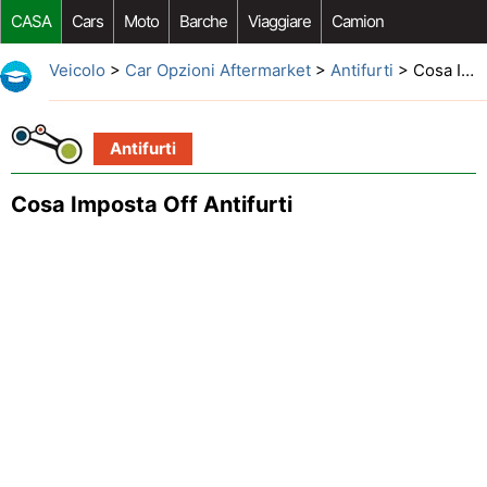
CASA
Cars
Moto
Barche
Viaggiare
Camion
Riparazione Auto
Acquisto Auto
Car Opzioni Aftermarket
Veicolo
>
Car Opzioni Aftermarket
>
Antifurti
> Cosa Imposta Off Antifurti
Antifurti
Cosa Imposta Off Antifurti