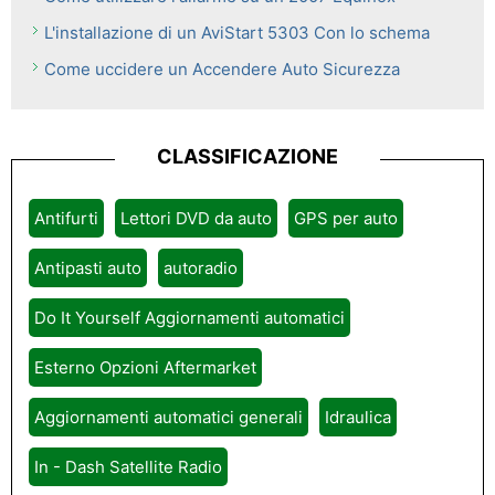
L'installazione di un AviStart 5303 Con lo schema
Come uccidere un Accendere Auto Sicurezza
CLASSIFICAZIONE
Antifurti
Lettori DVD da auto
GPS per auto
Antipasti auto
autoradio
Do It Yourself Aggiornamenti automatici
Esterno Opzioni Aftermarket
Aggiornamenti automatici generali
Idraulica
In - Dash Satellite Radio