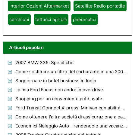
Interior Opzioni Aftermarket
Satellite Radio portatile
cerchioni
tettucci apribili
pneumatici
Articoli popolari
2007 BMW 335i Specifiche
Come sostituire un filtro del carburante in una 2003 Dodge Caravan
Soggiornare in hotel business in India
La mia Ford Focus non andrà in overdrive
Shopping per un conveniente auto usate
Ford Transit Connect X-press: Minivan con abilità Sports Car
Come ottenere l'altra società di assicurazione a pagare per un noleggio auto dopo un incidente
Economici Noleggio Auto - rendendolo una vacanza in famiglia a prezzi accessibili
2005 Tracker Caratteristiche del battello