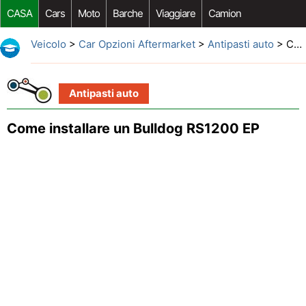
CASA
Cars
Moto
Barche
Viaggiare
Camion
Riparazione Auto
Acquisto Auto
Car Opzioni Aftermarket
Veicolo
>
Car Opzioni Aftermarket
>
Antipasti auto
> Come installare un Bulldog RS1200 EP
Antipasti auto
Come installare un Bulldog RS1200 EP