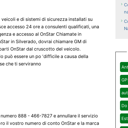
C
n
eicoli e di sistemi di sicurezza installati su
C
sce accesso 24 ore a consulenti qualificati, una
N
genza e accesso al OnStar Chiamate in
nStar in Silverado, dovrai chiamare GM di
 parti OnStar dal cruscotto del veicolo.
 può essere un po 'difficile a causa della
se che ti serviranno
Ant
GP
aut
Do 
 numero 888 - 466-7827 e annullare il servizio
Est
oro il vostro numero di conto OnStar e la marca