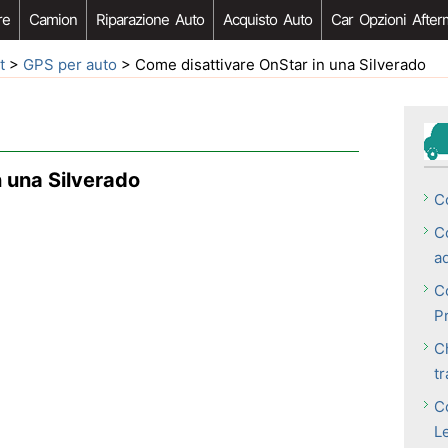
re
Camion
Riparazione Auto
Acquisto Auto
Car Opzioni After
t
>
GPS per auto
> Come disattivare OnStar in una Silverado
 una Silverado
C
C
a
C
P
C
t
C
L