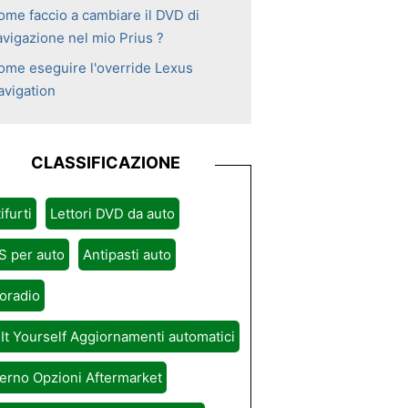
ome faccio a cambiare il DVD di
avigazione nel mio Prius ?
ome eseguire l'override Lexus
avigation
CLASSIFICAZIONE
ifurti
Lettori DVD da auto
S per auto
Antipasti auto
oradio
It Yourself Aggiornamenti automatici
erno Opzioni Aftermarket