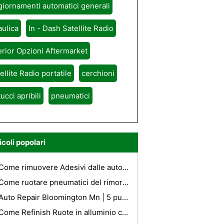
iornamenti automatici generali
aulica
In - Dash Satellite Radio
erior Opzioni Aftermarket
ellite Radio portatile
cerchioni
tucci apribili
pneumatici
icoli popolari
Come rimuovere Adesivi dalle automobili
Come ruotare pneumatici del rimorchio
Auto Repair Bloomington Mn | 5 punte a scegliere un Autofficina cui contare
Come Refinish Ruote in alluminio con Clear Coat