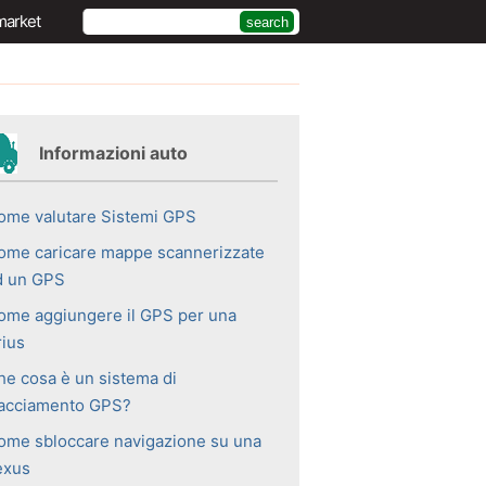
market
Informazioni auto
ome valutare Sistemi GPS
ome caricare mappe scannerizzate
d un GPS
ome aggiungere il GPS per una
rius
he cosa è un sistema di
racciamento GPS?
ome sbloccare navigazione su una
exus