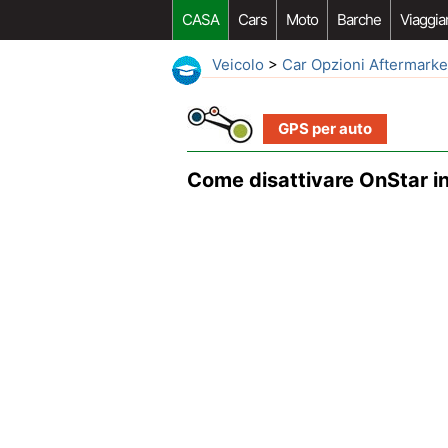
CASA
Cars
Moto
Barche
Viaggia
Veicolo
>
Car Opzioni Aftermarke
GPS per auto
Come disattivare OnStar in