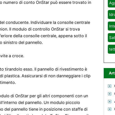
 tuo numero di conto OnStar può essere trovato in
Agg
Idr
del conducente. Individuare la consolle centrale
Int
ion. Il modulo di controllo OnStar si trova
nferiore della consolle centrale, appena sotto il
Sat
o sinistro del pannello.
tet
vite a croce.
o tirandolo esso. Il pannello di rivestimento è
Art
di plastica. Assicurarsi di non danneggiare i clip
stimento.
l modulo di OnStar per gli altri componenti con un
 all'interno del pannello. Un modulo piccolo
no del pannello tiene in posizione con staffe di