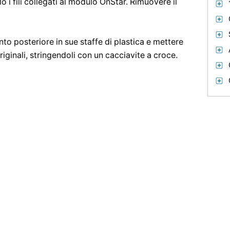
lo i fili collegati al modulo OnStar. Rimuovere il
nto posteriore in sue staffe di plastica e mettere
 originali, stringendoli con un cacciavite a croce.