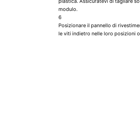
plastica. Assicuratevi di tagliare so
modulo.
6
Posizionare il pannello di rivestime
le viti indietro nelle loro posizioni