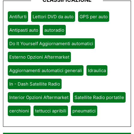
Antifurti
Lettori DVD da auto
GPS per auto
Antipasti auto
autoradio
Do It Yourself Aggiornamenti automatici
Esterno Opzioni Aftermarket
Aggiornamenti automatici generali
Idraulica
In - Dash Satellite Radio
Interior Opzioni Aftermarket
Satellite Radio portatile
cerchioni
tettucci apribili
pneumatici