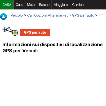
CASA
Cars
Moto
Barche
Viaggiare
Camion
Riparazione Auto
Acquisto Auto
Car Opzioni Aftermarket
Veicolo
>
Car Opzioni Aftermarket
>
GPS per auto
> Informazioni sui dispositivi di localizzazione GPS per Veicoli
GPS per auto
Informazioni sui dispositivi di localizzazione
GPS per Veicoli