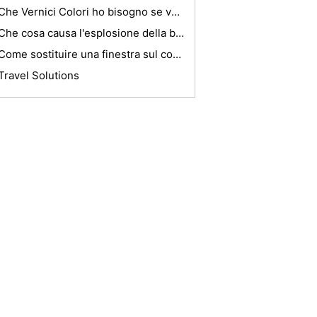
Che Vernici Colori ho bisogno se voglio Repaint mio Grasshopper Mower?
Che cosa causa l'esplosione della batteria?
Come sostituire una finestra sul cortile di una Toyota Tacoma
Travel Solutions