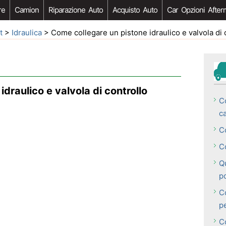
re
Camion
Riparazione Auto
Acquisto Auto
Car Opzioni After
t
>
Idraulica
> Come collegare un pistone idraulico e valvola di 
draulico e valvola di controllo
C
c
Co
C
Q
p
C
pe
C