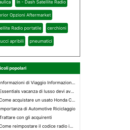
aulica
In - Dash Satellite Radio
erior Opzioni Aftermarket
ellite Radio portatile
cerchioni
tucci apribili
pneumatici
icoli popolari
Informazioni di Viaggio Informazioni su alcuni luoghi turistici dell'India
Essentials vacanza di lusso devi avere
Come acquistare un usato Honda Civic
Importanza di Automotive Riciclaggio
Trattare con gli acquirenti
Come reimpostare il codice radio in una Volvo