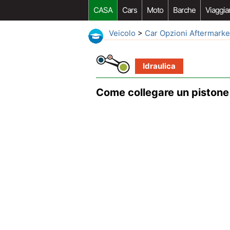
CASA
Cars
Moto
Barche
Viaggia
Veicolo
>
Car Opzioni Aftermarke
Idraulica
Come collegare un pistone i