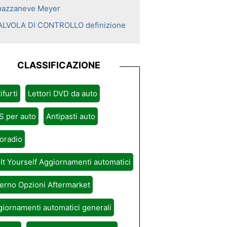
pazzaneve Meyer
ALVOLA DI CONTROLLO definizione
CLASSIFICAZIONE
ifurti
Lettori DVD da auto
S per auto
Antipasti auto
oradio
It Yourself Aggiornamenti automatici
erno Opzioni Aftermarket
iornamenti automatici generali