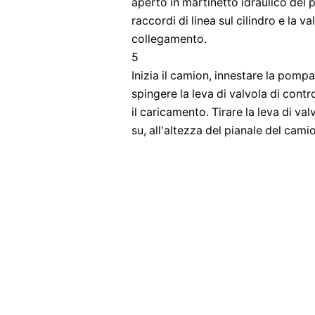
aperto in martinetto idraulico del p
raccordi di linea sul cilindro e la v
collegamento.
5
Inizia il camion, innestare la pomp
spingere la leva di valvola di contro
il caricamento. Tirare la leva di va
su, all'altezza del pianale del cami