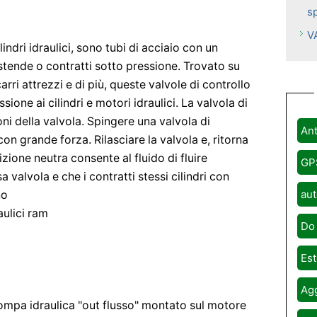
s
V
indri idraulici, sono tubi di acciaio con un
estende o contratti sotto pressione. Trovato su
arri attrezzi e di più, queste valvole di controllo
sione ai cilindri e motori idraulici. La valvola di
ioni della valvola. Spingere una valvola di
Ant
con grande forza. Rilasciare la valvola e, ritorna
izione neutra consente al fluido di fluire
GP
sa valvola e che i contratti stessi cilindri con
aut
no
aulici ram
Do 
Est
Agg
pompa idraulica "out flusso" montato sul motore