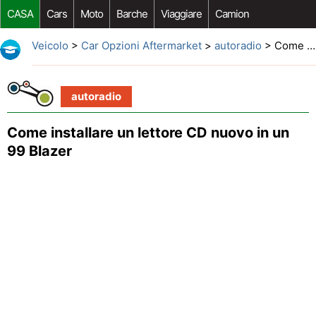
CASA
Cars
Moto
Barche
Viaggiare
Camion
Riparazione Auto
Acquisto Auto
Car Opzioni Aftermarket
Veicolo
>
Car Opzioni Aftermarket
>
autoradio
> Come installare un lettore CD nuovo in un 99 Blazer
autoradio
Come installare un lettore CD nuovo in un
99 Blazer