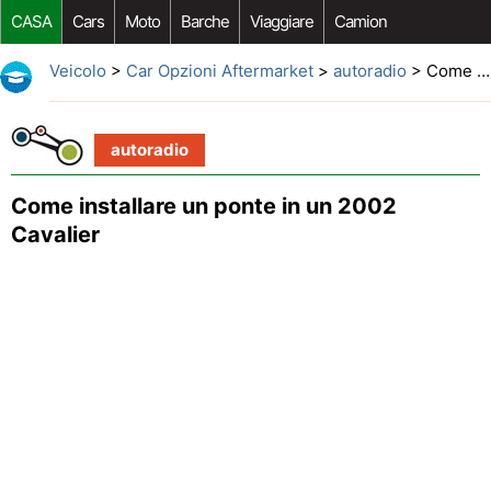
CASA
Cars
Moto
Barche
Viaggiare
Camion
Riparazione Auto
Acquisto Auto
Car Opzioni Aftermarket
Veicolo
>
Car Opzioni Aftermarket
>
autoradio
> Come installare un ponte in un 2002 Cavalier
autoradio
Come installare un ponte in un 2002
Cavalier