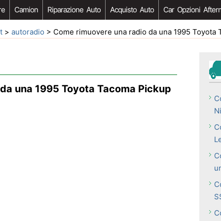
re
Camion
Riparazione Auto
Acquisto Auto
Car Opzioni After
t
>
autoradio
> Come rimuovere una radio da una 1995 Toyota 
 da una 1995 Toyota Tacoma Pickup
Co
N
C
L
C
u
C
S
C