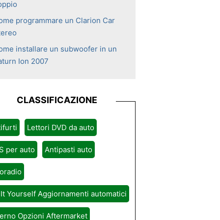
oppio
ome programmare un Clarion Car
tereo
ome installare un subwoofer in un
aturn Ion 2007
CLASSIFICAZIONE
ifurti
Lettori DVD da auto
S per auto
Antipasti auto
oradio
It Yourself Aggiornamenti automatici
erno Opzioni Aftermarket