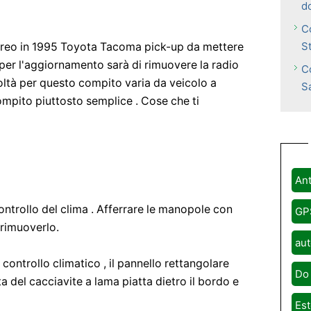
d
C
S
stereo in 1995 Toyota Tacoma pick-up da mettere
 per l'aggiornamento sarà di rimuovere la radio
C
ficoltà per questo compito varia da veicolo a
S
ompito piuttosto semplice . Cose che ti
Ant
controllo del clima . Afferrare le manopole con
GP
r rimuoverlo.
aut
 controllo climatico , il pannello rettangolare
Do 
ta del cacciavite a lama piatta dietro il bordo e
Est