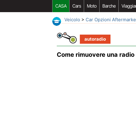
CASA
Cars
Moto
Barche
Viaggia
Veicolo
>
Car Opzioni Aftermarke
autoradio
Come rimuovere una radio