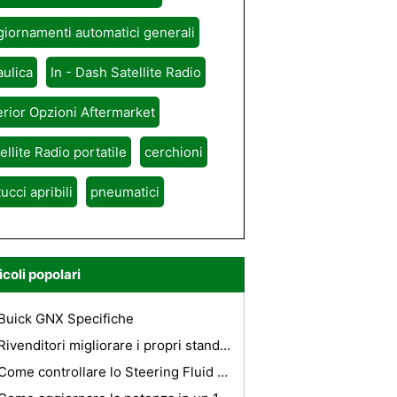
iornamenti automatici generali
aulica
In - Dash Satellite Radio
erior Opzioni Aftermarket
ellite Radio portatile
cerchioni
tucci apribili
pneumatici
icoli popolari
Buick GNX Specifiche
Rivenditori migliorare i propri standard ambientali
Come controllare lo Steering Fluid Power su una Jeep Grand Cherokee