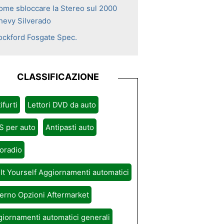
ome sbloccare la Stereo sul 2000
hevy Silverado
ockford Fosgate Spec.
CLASSIFICAZIONE
ifurti
Lettori DVD da auto
S per auto
Antipasti auto
oradio
It Yourself Aggiornamenti automatici
erno Opzioni Aftermarket
iornamenti automatici generali