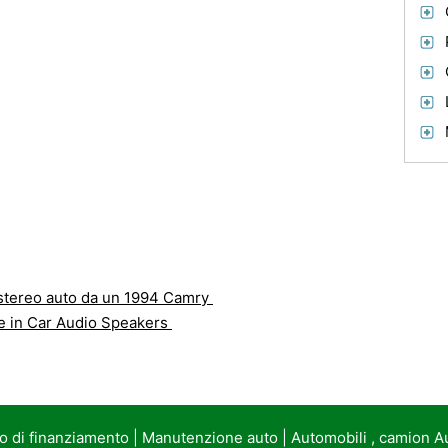
tereo auto da un 1994 Camry
e in Car Audio Speakers
to di finanziamento
|
Manutenzione auto
|
Automobili , camion A