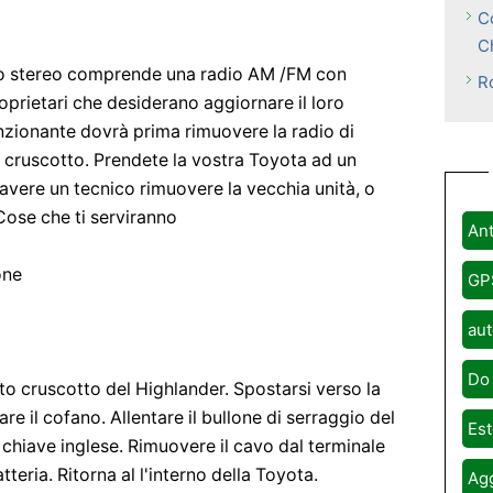
C
C
o stereo comprende una radio AM /FM con
R
oprietari che desiderano aggiornare il loro
unzionante dovrà prima rimuovere la radio di
 cruscotto. Prendete la vostra Toyota ad un
avere un tecnico rimuovere la vecchia unità, o
 Cose che ti serviranno
Ant
one
GP
aut
Do 
tto cruscotto del Highlander. Spostarsi verso la
re il cofano. Allentare il bullone di serraggio del
Est
 chiave inglese. Rimuovere il cavo dal terminale
teria. Ritorna al l'interno della Toyota.
Agg