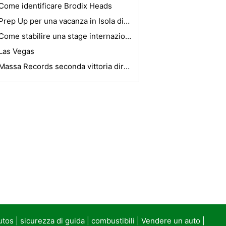
Come identificare Brodix Heads
Prep Up per una vacanza in Isola di Rodi o una vacanza a Rodi in Grecia
Come stabilire una stage internazionale
Las Vegas
Massa Records seconda vittoria diritta
utos
|
sicurezza di guida
|
combustibili
|
Vendere un auto
|