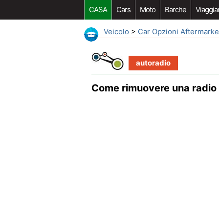
CASA
Cars
Moto
Barche
Viaggia
Veicolo
>
Car Opzioni Aftermarke
autoradio
Come rimuovere una radio 