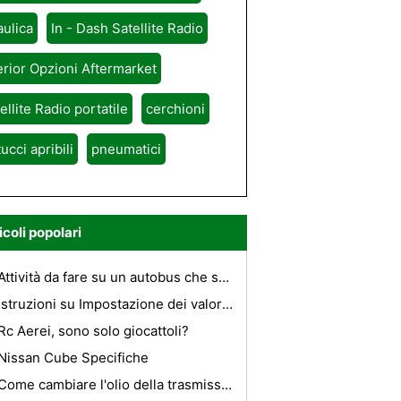
aulica
In - Dash Satellite Radio
erior Opzioni Aftermarket
ellite Radio portatile
cerchioni
tucci apribili
pneumatici
icoli popolari
Attività da fare su un autobus che sono sicuri
Istruzioni su Impostazione dei valori su un Vance & Hines Fuelpak
Rc Aerei, sono solo giocattoli?
Nissan Cube Specifiche
Come cambiare l'olio della trasmissione in una Hyundai Accent 2006