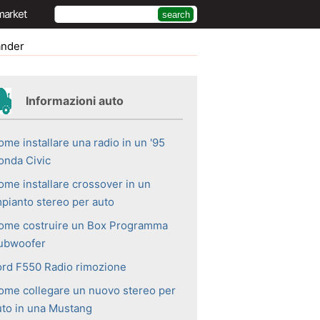
market
ander
Informazioni auto
me installare una radio in un '95
onda Civic
ome installare crossover in un
mpianto stereo per auto
ome costruire un Box Programma
ubwoofer
ord F550 Radio rimozione
ome collegare un nuovo stereo per
uto in una Mustang