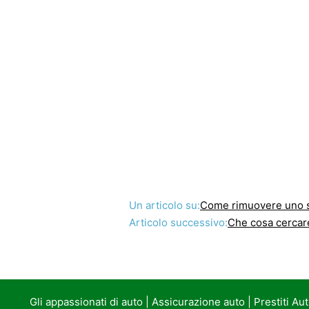
Un articolo su:
Come rimuovere uno s
Articolo successivo:
Che cosa cercar
Gli appassionati di auto
|
Assicurazione auto
|
Prestiti Au