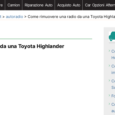
re
Camion
Riparazione Auto
Acquisto Auto
Car Opzioni After
t
>
autoradio
> Come rimuovere una radio da una Toyota Highl
da una Toyota Highlander
Co
H
C
i
C
S
F
C
a