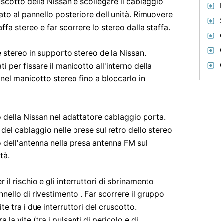
uscotto della Nissan e scollegare il cablaggio
gato al pannello posteriore dell'unità. Rimuovere
taffa stereo e far scorrere lo stereo dalla staffa.
ne stereo in supporto stereo della Nissan.
ati per fissare il manicotto all'interno della
 nel manicotto stereo fino a bloccarlo in
o della Nissan nel adattatore cablaggio porta.
e del cablaggio nelle prese sul retro dello stereo
o dell'antenna nella presa antenna FM sul
tà.
r il rischio e gli interruttori di sbrinamento
annello di rivestimento . Far scorrere il gruppo
ite tra i due interruttori del cruscotto.
 la vite (tra i pulsanti di pericolo e di