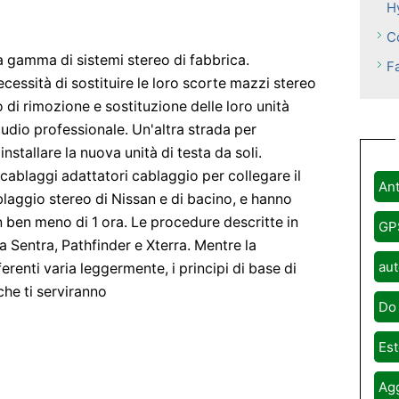
H
C
a gamma di sistemi stereo di fabbrica.
Fa
cessità di sostituire le loro scorte mazzi stereo
 di rimozione e sostituzione delle loro unità
udio professionale. Un'altra strada per
nstallare la nuova unità di testa da soli.
 cablaggi adattatori cablaggio per collegare il
Ant
laggio stereo di Nissan e di bacino, e hanno
in ben meno di 1 ora. Le procedure descritte in
GP
a Sentra, Pathfinder e Xterra. Mentre la
aut
erenti varia leggermente, i principi di base di
che ti serviranno
Do 
Est
Agg