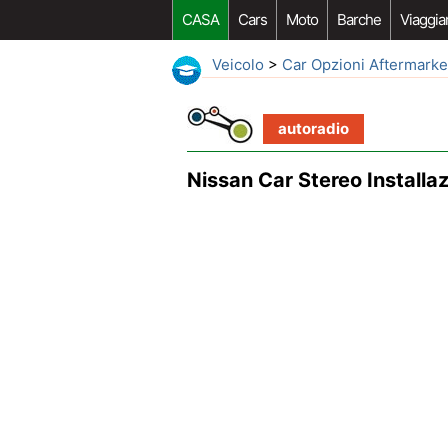
CASA
Cars
Moto
Barche
Viaggia
Veicolo
>
Car Opzioni Aftermarke
autoradio
Nissan Car Stereo Installa