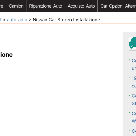
re
Camion
Riparazione Auto
Acquisto Auto
Car Opzioni After
t
>
autoradio
> Nissan Car Stereo Installazione
zione
C
u
1
co
C
S
C
W
C