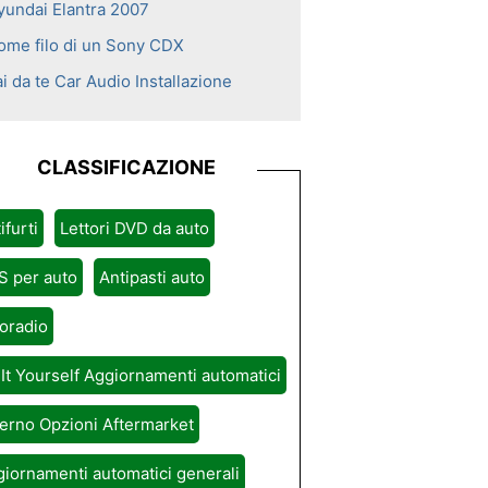
yundai Elantra 2007
ome filo di un Sony CDX
i da te Car Audio Installazione
CLASSIFICAZIONE
ifurti
Lettori DVD da auto
S per auto
Antipasti auto
oradio
It Yourself Aggiornamenti automatici
erno Opzioni Aftermarket
iornamenti automatici generali