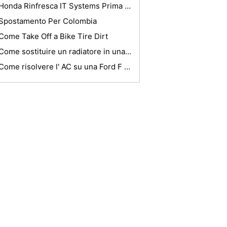
Honda Rinfresca IT Systems Prima F1 stagione inizia
Spostamento Per Colombia
Come Take Off a Bike Tire Dirt
Come sostituire un radiatore in una Jeep Wrangler
Come risolvere l' AC su una Ford F -150 V6