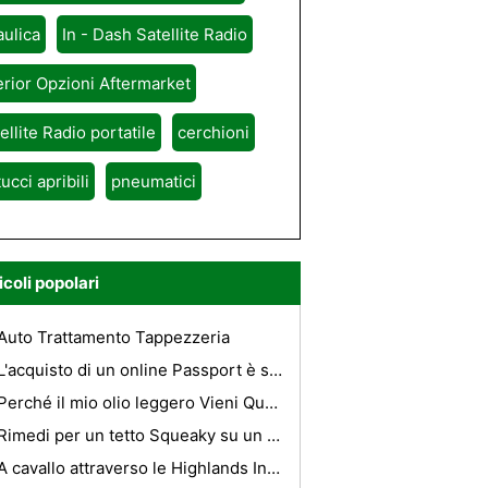
aulica
In - Dash Satellite Radio
erior Opzioni Aftermarket
ellite Radio portatile
cerchioni
tucci apribili
pneumatici
icoli popolari
Auto Trattamento Tappezzeria
L'acquisto di un online Passport è sicuramente il modo più veloce per Go
Perché il mio olio leggero Vieni Quando ho un sacco di olio alla macchina ?
Rimedi per un tetto Squeaky su un carrello da golf
A cavallo attraverso le Highlands In Un presidente Mao Cap