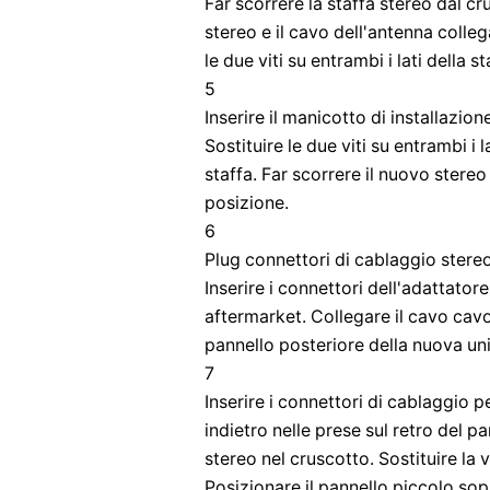
Far scorrere la staffa stereo dal cr
stereo e il cavo dell'antenna colle
le due viti su entrambi i lati della s
5
Inserire il manicotto di installazio
Sostituire le due viti su entrambi i l
staffa. Far scorrere il nuovo stereo
posizione.
6
Plug connettori di cablaggio stere
Inserire i connettori dell'adattator
aftermarket. Collegare il cavo cav
pannello posteriore della nuova uni
7
Inserire i connettori di cablaggio pe
indietro nelle prese sul retro del p
stereo nel cruscotto. Sostituire la v
Posizionare il pannello piccolo sopra