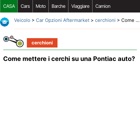
CASA
Cars
Moto
Barche
Viaggiare
Camion
Riparazione Auto
Acquisto Auto
Car Opzioni Aftermarket
Veicolo
>
Car Opzioni Aftermarket
>
cerchioni
> Come mettere i cerchi su una Pontiac auto?
cerchioni
Come mettere i cerchi su una Pontiac auto?