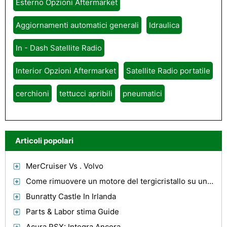
Esterno Opzioni Aftermarket
Aggiornamenti automatici generali
Idraulica
In - Dash Satellite Radio
Interior Opzioni Aftermarket
Satellite Radio portatile
cerchioni
tettucci apribili
pneumatici
Articoli popolari
MerCruiser Vs . Volvo
Come rimuovere un motore del tergicristallo su una Chevy Kodiak
Bunratty Castle In Irlanda
Parts & Labor stima Guide
Acura RSX: Integra Ancora