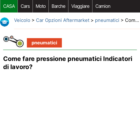
CASA
Cars
Moto
Barche
Viaggiare
Camion
Riparazione Auto
Acquisto Auto
Car Opzioni Aftermarket
Veicolo
>
Car Opzioni Aftermarket
>
pneumatici
> Come fare pressione pneumatici Indicatori di lavoro?
pneumatici
Come fare pressione pneumatici Indicatori
di lavoro?